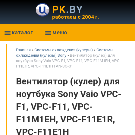
PK
.BY
работаем с 2004 г.
каталог
меню
Главная
»
Системы охлаждения (кулеры)
»
Системы
охлаждения (кулеры) Sony
»
Вентилятор (кулер) для
ноутбука Sony Vaio VPC-F1, VPC-F11, VPC-F11M1EH, VPC-
F11E1R, VPC-F11E1H FAN-SO-01
Вентилятор (кулер) для
ноутбука Sony Vaio VPC-
F1, VPC-F11, VPC-
F11M1EH, VPC-F11E1R,
VPC-F11E1H