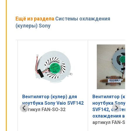
Ещё из раздела
Системы охлаждения
(кулеры) Sony
для
Вентилятор (кулер) для
Вентилятор (кул
VF14,
ноутбука Sony Vaio SVF142
ноутбука Sony V
, 3
артикул FAN-SO-32
SVF142, система
охлаждения в с
артикул FAN-SO-