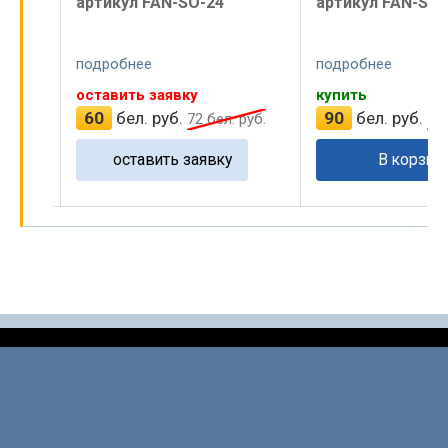
FAN-SO-24
артикул FAN-SO-19
е
подробнее
подр
 заявку
купить
купи
 руб.
90
бел. руб.
90
72
бел. руб.
108
бел. руб.
вить заявку
В корзину