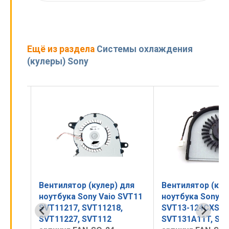
Ещё из раздела
Системы охлаждения
(кулеры) Sony
ор (кулер) для
Вентилятор (кулер) для
Вент
 Sony Vaio SVT11
ноутбука Sony Vaio SVT13,
ноут
, SVT11218,
SVT13-124CXS,
CS
, SVT112
SVT131A11T, SVT14, SVT15
арти