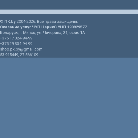
©
ПК.by
2004-2026. Все права защищены.
Оказание услуг
ЧУП ЦарикС
УНП 190929577
Беларусь
, г.
Минск
, ул.
Чичерина, 21
, офис 1А
+375 17 324-94-99
+375 29 334-94-99
shop.pk.by@gmail.com
53.915449
,
27.566109