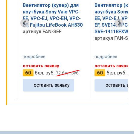
для
Вентилятор (кулер) для
Вентилятор (кул
VPC-
ноутбука Sony Vaio VPC-
ноутбука Sony V
EE, VPC-EJ, VPC-EH, VPC-
EE, VPC-EJ, VPC-
EF, Fujitsu LifeBook AH530
EF, SVE14, VPC-E
артикул FAN-SEF
SVE-14118FXW
артикул FAN-SO-
подробнее
подробнее
оставить заявку
оставить заявку
60
бел. руб.
60
бел. руб.
 руб.
72
бел. руб.
72
оставить заявку
оставить зая