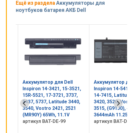
Ещё из раздела
Аккумуляторы для
ноутбуков батарея АКБ Dell
l
Аккумулятор для Dell
Аккумулятор для
3421,
Inspiron 14-3421, 15-3521,
Inspiron 14-5415,
-3521,
15R-5521, 17-3721, 3737,
14-7415, Latitude
7-
5437, 5737, Latitude 3440,
3420, 3520, Vostr
7,
3540, Vostro 2421, 2521
3515, (G91J0), 4
h,
(MR90Y) 65Wh, 11.1V
3644mAh 11.25V
артикул BAT-DE-99
артикул BAT-DE-