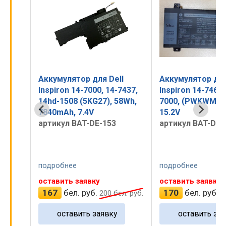
l
Аккумулятор для Dell
Аккумулятор для
5570,
Inspiron 14-7000, 14-7437,
Inspiron 14-7466,
 15-
14hd-1508 (5KG27), 58Wh,
7000, (PWKWM), 
8,
7840mAh, 7.4V
15.2V
mAh,
артикул BAT-DE-153
артикул BAT-DE-
подробнее
подробнее
оставить заявку
оставить заявку
167
бел. руб.
170
бел. руб.
л. руб.
200
бел. руб.
2
оставить заявку
оставить зая