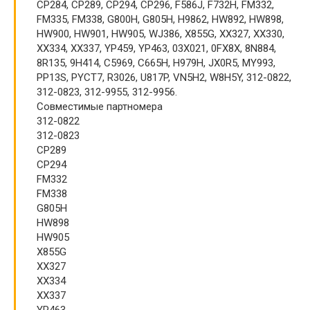
CP284, CP289, CP294, CP296, F586J, F732H, FM332,
FM335, FM338, G800H, G805H, H9862, HW892, HW898,
HW900, HW901, HW905, WJ386, X855G, XX327, XX330,
XX334, XX337, YP459, YP463, 03X021, 0FX8X, 8N884,
8R135, 9H414, C5969, C665H, H979H, JX0R5, MY993,
PP13S, PYCT7, R3026, U817P, VN5H2, W8H5Y, 312-0822,
312-0823, 312-9955, 312-9956.
Совместимые партномера
312-0822
312-0823
CP289
CP294
FM332
FM338
G805H
HW898
HW905
X855G
XX327
XX334
XX337