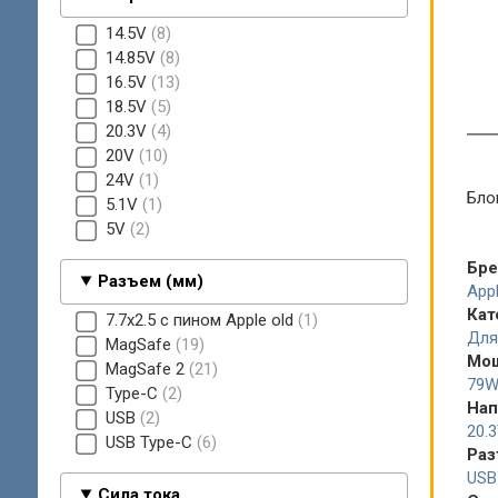
14.5V
8
14.85V
8
16.5V
13
18.5V
5
20.3V
4
20V
10
24V
1
Бло
5.1V
1
5V
2
Бр
Разъем (мм)
App
Кат
7.7x2.5 с пином Apple old
1
Для
MagSafe
19
Мо
MagSafe 2
21
79
Type-C
2
Нап
USB
2
20.
USB Type-C
6
Раз
USB
Сила тока