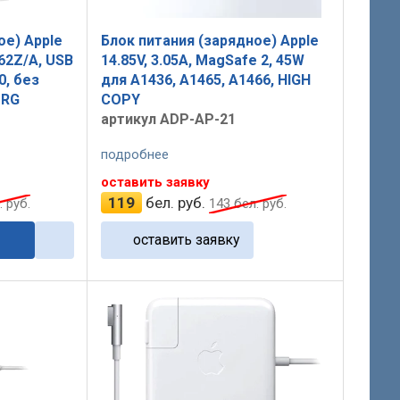
ое) Apple
Блок питания (зарядное) Apple
262Z/A, USB
14.85V, 3.05A, MagSafe 2, 45W
0, без
для A1436, A1465, A1466, HIGH
ORG
COPY
артикул ADP-AP-21
подробнее
оставить заявку
119
бел. руб.
 руб.
143
бел. руб.
оставить заявку