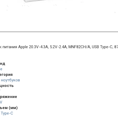
к питания Apple 20.3V-4.3A, 5.2V-2.4A, MNF82CH/A, USB Type-C, 8
енд
le
егория
 ноутбуков
щность
W
ряжение
3V
ъем (мм)
 Type-C