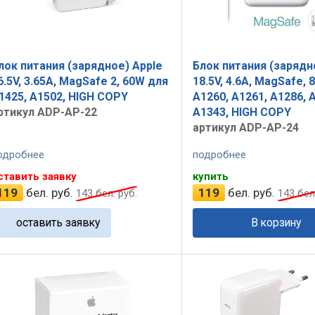
лок питания (зарядное) Apple
Блок питания (зарядн
6.5V, 3.65A, MagSafe 2, 60W для
18.5V, 4.6A, MagSafe,
1425, A1502, HIGH COPY
A1260, A1261, A1286, 
ртикул ADP-AP-22
A1343, HIGH COPY
артикул ADP-AP-24
одробнее
подробнее
ставить заявку
купить
119
бел. руб.
119
бел. руб.
143
бел. руб.
143
бел.
оставить заявку
В корзину