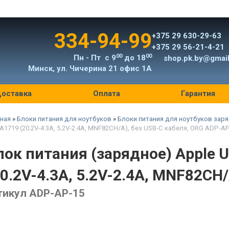
334-94-99
+375 29 630-29-63
+375 29 56-21-4-21
00
00
Пн - Пт с 9
до 18
shop.pk.by@gmai
Минск, ул. Чичерина 21 офис 1А
оставка
Оплата
Гарантия
ная
»
Блоки питания для ноутбуков
»
Блоки питания для ноутбуков заря
A1719 (20.2V-4.3A, 5.2V-2.4A, MNF82CH/A), без USB-C кабеля, ORG ADP-A
лок питания (зарядное) Apple 
20.2V-4.3A, 5.2V-2.4A, MNF82CH/
тикул ADP-AP-15