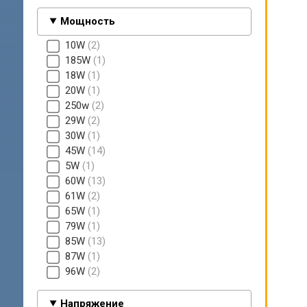
Мощность
10W
2
185W
1
18W
1
20W
1
250w
2
29W
2
30W
1
45W
14
5W
1
60W
13
61W
2
65W
1
79W
1
85W
13
87W
1
96W
2
Напряжение