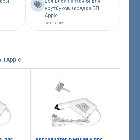
вары
Все Блоки питания для
ноутбуков зарядка БП
Apple
Категория
БП Apple
у для
Автоадаптер в машину для