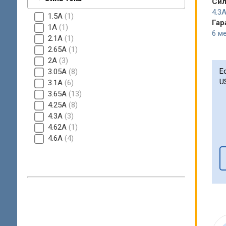
Сил
4.3
1.5A
1
Гар
1A
1
6 ме
2.1A
1
2.65A
1
2A
3
Е
3.05A
8
U
3.1A
6
3.65A
13
4.25A
8
4.3A
3
4.62A
1
4.6А
4