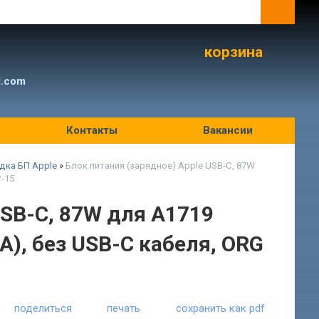
корзина
l.com
Контакты
Вакансии
дка БП Apple
»
Блок питания (зарядное) Apple USB-C, 87W
P-15
USB-C, 87W для A1719
A), без USB-C кабеля, ORG
поделиться
печать
сохранить как pdf