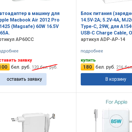
втоадаптер в машину для
Блок питания (зарядн
pple Macbook Air 2012 Pro
14.5V-2A; 5.2V-4A, MJ
1425 (Magsafe) 60W 16.5V
Type-C, 29W, для A154
.65A.
USB-C Charge Cable, 
ртикул AP60CC
артикул ADP-AP-14
одробнее
подробнее
ставить заявку
купить
100
бел. руб.
180
бел. руб.
120
бел. руб.
216
бел.
оставить заявку
В корзину