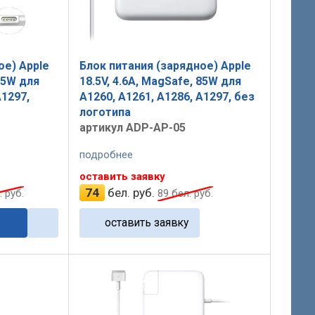
ое) Apple
Блок питания (зарядное) Apple
 85W для
18.5V, 4.6A, MagSafe, 85W для
A1297,
A1260, A1261, A1286, A1297, без
логотипа
артикул ADP-AP-05
подробнее
оставить заявку
74
бел. руб.
 руб.
89
бел. руб.
оставить заявку