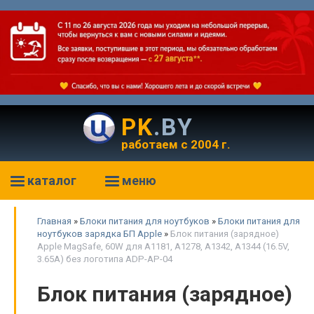
PK
.BY
работаем с 2004 г.
каталог
меню
Главная
»
Блоки питания для ноутбуков
»
Блоки питания для
ноутбуков зарядка БП Apple
»
Блок питания (зарядное)
Apple MagSafe, 60W для A1181, A1278, A1342, A1344 (16.5V,
3.65A) без логотипа ADP-AP-04
Блок питания (зарядное)