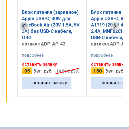
ное)
Блок питания (зарядное)
Блок питания (з
Apple USB-C, 30W для
Apple USB-C, 87
MacBook Air (20V-1.5A, 5V-
A1719 (20.2V-4.3A
3A) без USB-C кабеля,
2.4A, MNF82CH/A
ORG
USB-C кабеля, O
артикул ADP-AP-42
артикул ADP-AP
подробнее
подробнее
оставить заявку
оставить заявку
95
бел. руб.
150
бел. руб.
руб.
114
бел. руб.
1
оставить заявку
оставить зая