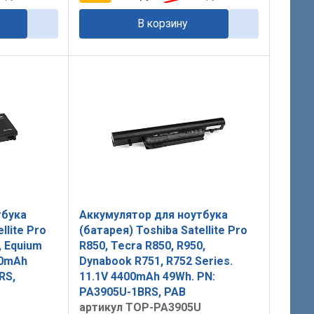
В корзину
тбука
Аккумулятор для ноутбука
llite Pro
(батарея) Toshiba Satellite Pro
, Equium
R850, Tecra R850, R950,
00mAh
Dynabook R751, R752 Series.
RS,
11.1V 4400mAh 49Wh. PN:
PA3905U-1BRS, PAB
артикул TOP-PA3905U