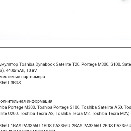
мулятор Toshiba Dynabook Satellite T20, Portege M300, S100, Satel
S), 4400mAh, 10.8V
местимые партномера
356U-3BRS
олнительная информация
iba Portege M300, Toshiba Portege S100, Toshiba Satellite A50, Tosh
llite U200, Toshiba Tecra A2, Toshiba Tecra M2, Toshiba Tecra M2V,
356U-1BAS PA3356U-1BRS PA3356U-2BAS PA3356U-2BRS PA3356