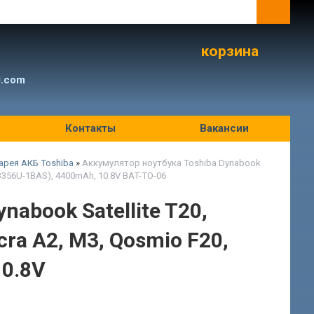
корзина
l.com
Контакты
Вакансии
арея АКБ Toshiba
»
Аккумулятор ноутбука Toshiba Dynabook
(PA3356U-1BAS), 4400mAh, 10.8V BAT-TO-06
abook Satellite T20,
ecra A2, M3, Qosmio F20,
10.8V