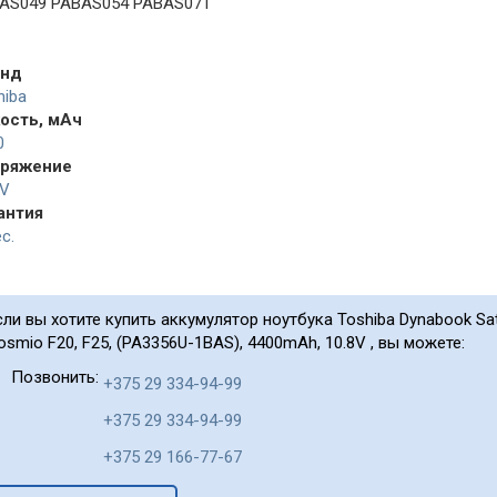
AS049 PABAS054 PABAS071
енд
hiba
ость, мАч
0
ряжение
8V
антия
с.
сли вы хотите купить аккумулятор ноутбука Toshiba Dynabook Satell
osmio F20, F25, (PA3356U-1BAS), 4400mAh, 10.8V , вы можете:
Позвонить:
+375 29 334-94-99
+375 29 334-94-99
+375 29 166-77-67