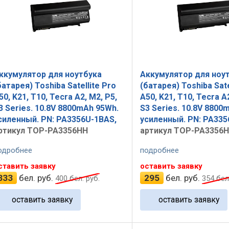
ккумулятор для ноутбука
Аккумулятор для ноу
батарея) Toshiba Satellite Pro
(батарея) Toshiba Sate
50, K21, T10, Tecra A2, M2, P5,
A50, K21, T10, Tecra A2
3 Series. 10.8V 8800mAh 95Wh.
S3 Series. 10.8V 8800
силенный. PN: PA3356U-1BAS,
усиленный. PN: PA335
ртикул TOP-PA3356HH
артикул TOP-PA3356
одробнее
подробнее
ставить заявку
оставить заявку
333
бел. руб.
295
бел. руб.
400
бел. руб.
354
бел.
оставить заявку
оставить заявку