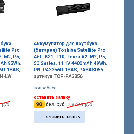
тбука
Аккумулятор для ноутбука
llite Pro
(батарея) Toshiba Satellite Pro
, M2, P5,
A50, K21, T10, Tecra A2, M2, P5,
mAh 95Wh.
S3 Series. 11.1V 4400mAh 49Wh.
6U-1BAS,
PN: PA3356U-1BAS, PABAS066.
HH-LW
артикул TOP-PA3356
подробнее
оставить заявку
90
бел. руб.
 руб.
108
бел. руб.
оставить заявку