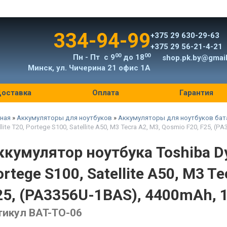
334-94-99
+375 29 630-29-63
+375 29 56-21-4-21
00
00
Пн - Пт с 9
до 18
shop.pk.by@gmai
Минск, ул. Чичерина 21 офис 1А
оставка
Оплата
Гарантия
ная
»
Аккумуляторы для ноутбуков
»
Аккумуляторы для ноутбуков бат
llite T20, Portege S100, Satellite A50, M3 Tecra A2, M3, Qosmio F20, F25, 
ккумулятор ноутбука Toshiba Dyn
rtege S100, Satellite A50, M3 T
25, (PA3356U-1BAS), 4400mAh, 
тикул BAT-TO-06