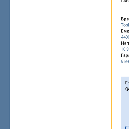
PAB
Бр
Tos
Емк
440
Нап
10.
Гар
6 ме
Е
Q