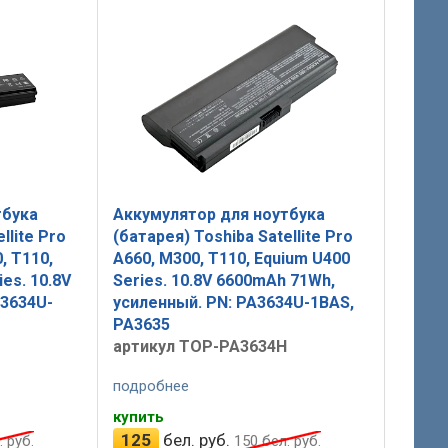
тбука
Аккумулятор для ноутбука
llite Pro
(батарея) Toshiba Satellite Pro
, T110,
A660, M300, T110, Equium U400
es. 10.8V
Series. 10.8V 6600mAh 71Wh,
A3634U-
усиленный. PN: PA3634U-1BAS,
PA3635
артикул TOP-PA3634H
подробнее
купить
125
бел. руб.
 руб.
150
бел. руб.