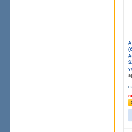
А
(
A
S
у
а
п
о