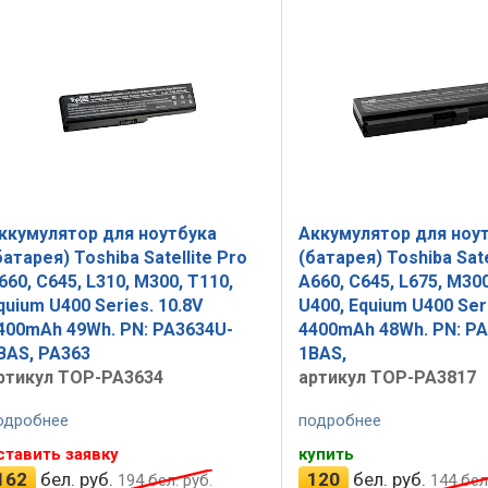
ккумулятор для ноутбука
Аккумулятор для ноу
батарея) Toshiba Satellite Pro
(батарея) Toshiba Sate
660, C645, L310, M300, T110,
A660, C645, L675, M300
quium U400 Series. 10.8V
U400, Equium U400 Seri
400mAh 49Wh. PN: PA3634U-
4400mAh 48Wh. PN: P
BAS, PA363
1BAS,
ртикул TOP-PA3634
артикул TOP-PA3817
одробнее
подробнее
ставить заявку
купить
162
бел. руб.
120
бел. руб.
194
бел. руб.
144
бел.