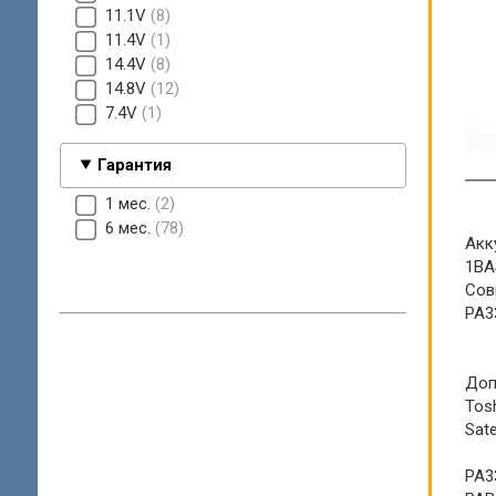
11.1V
8
11.4V
1
14.4V
8
14.8V
12
7.4V
1
Гарантия
1 мес.
2
6 мес.
78
Акку
1BA
Сов
PA3
Доп
Tosh
Sate
PA3