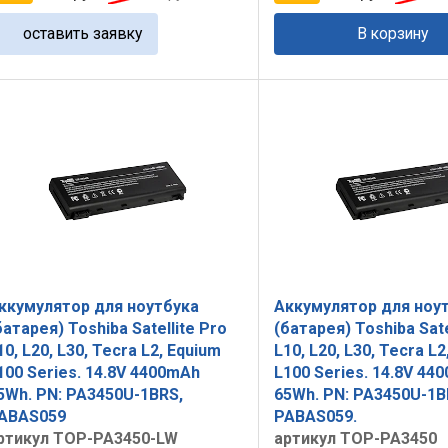
оставить заявку
В корзину
ккумулятор для ноутбука
Аккумулятор для ноу
батарея) Toshiba Satellite Pro
(батарея) Toshiba Sate
10, L20, L30, Tecra L2, Equium
L10, L20, L30, Tecra L2
100 Series. 14.8V 4400mAh
L100 Series. 14.8V 44
5Wh. PN: PA3450U-1BRS,
65Wh. PN: PA3450U-1B
ABAS059
PABAS059.
ртикул TOP-PA3450-LW
артикул TOP-PA3450