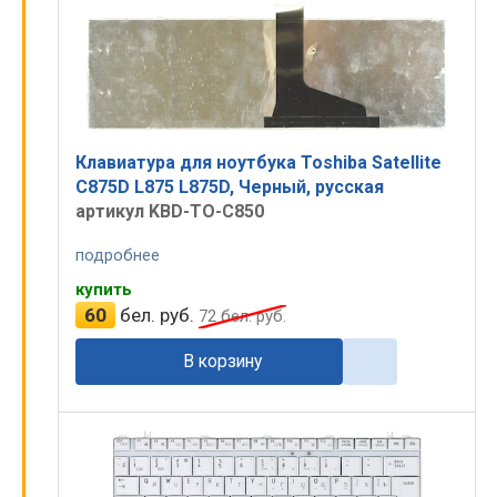
Клавиатура для ноутбука Toshiba Satellite
C875D L875 L875D, Черный, русская
артикул KBD-TO-C850
подробнее
купить
60
бел. руб.
72
бел. руб.
В корзину