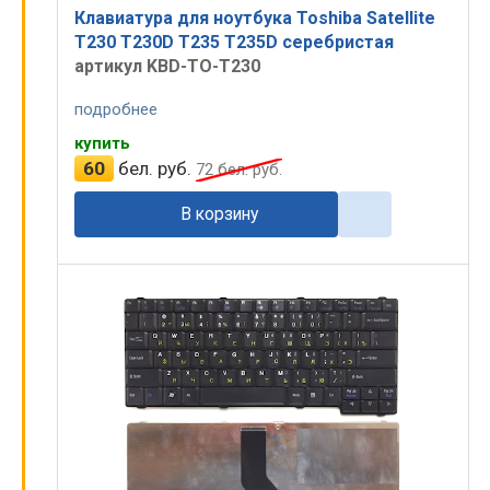
Клавиатура для ноутбука Toshiba Satellite
T230 T230D T235 T235D серебристая
артикул KBD-TO-T230
подробнее
купить
60
бел. руб.
72
бел. руб.
В корзину