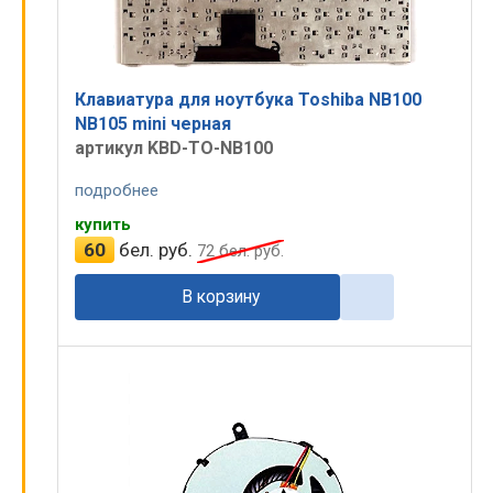
Экраны
Принимаем к оплате:
Батареи
Клавиатура для ноутбука Toshiba NB100
Клавиатуры
NB105 mini черная
артикул KBD-TO-NB100
Зарядные
подробнее
Микросхемы
купить
Гравировка
60
бел. руб.
72
бел. руб.
В корзину
©
ПК.by
2004-2026. Все права защищены.
Оказание услуг
ЧУП ЦарикС
УНП 190929577
Беларусь
, г.
Минск
, ул.
Чичерина, 21
, офис 1А
+375 17 324-94-99
+375 29 334-94-99
shop.pk.by@gmail.com
53.915449
,
27.566109