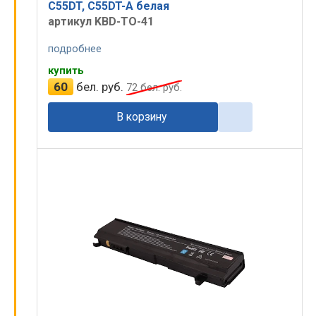
C55DT, C55DT-A белая
артикул KBD-TO-41
подробнее
купить
60
бел. руб.
72
бел. руб.
В корзину