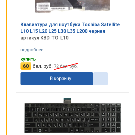
Клавиатура для ноутбука Toshiba Satellite
L10 L15 L20 L25 L30 L35 L200 черная
артикул KBD-TO-L10
подробнее
купить
60
бел. руб.
72
бел. руб.
В корзину