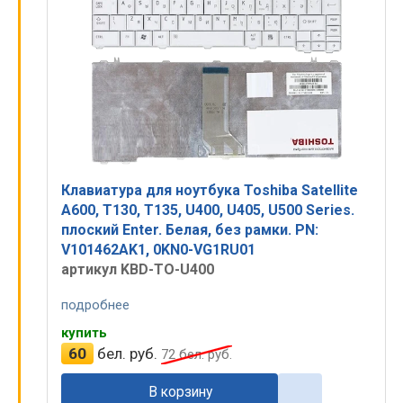
Клавиатура для ноутбука Toshiba Satellite
A600, T130, T135, U400, U405, U500 Series.
плоский Enter. Белая, без рамки. PN:
V101462AK1, 0KN0-VG1RU01
артикул KBD-TO-U400
подробнее
купить
60
бел. руб.
72
бел. руб.
В корзину