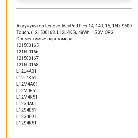
Аккумулятор Lenovo IdeaPad Flex 14, 14D, 15, 15D, S500
Touch, (121500168, L12L4K5), 48Wh, 15.0V, ORG
Совместимые партномера
121500165
121500166
121500167
121500168
L12L4A01
L12L4K51
L12M4A01
L12M4E51
L12M4K51
L12S4A01
L12S4E51
L12S4F01
L12S4K51