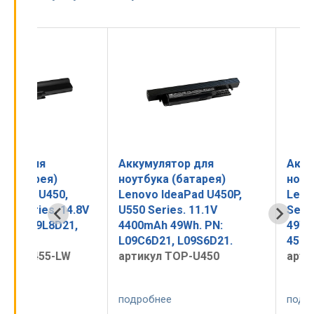
Аккумулятор для
Аккумулятор дл
ноутбука (батарея)
ноутбука (батар
,
Lenovo IdeaPad U450P,
Lenovo IdeaPad 
14.8V
U550 Series. 11.1V
Series. 11.1V 44
21,
4400mAh 49Wh. PN:
49Wh. PN: 45N114
L09C6D21, L09S6D21.
45N1161.
W
артикул TOP-U450
артикул TOP-U5
подробнее
подробнее