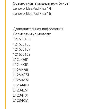
Совместимые модели ноутбуков
Lenovo IdeaPad Flex 14
Lenovo IdeaPad Flex 15
Дополнительная информация
Совместимые модели:
121500165
121500166
121500167
121500168
L12L4A01
L12L4K51
L12M4A01
L12M4E51
L12M4K51
L12S4A01
L12S4E51
L12S4F01
L12S4K51