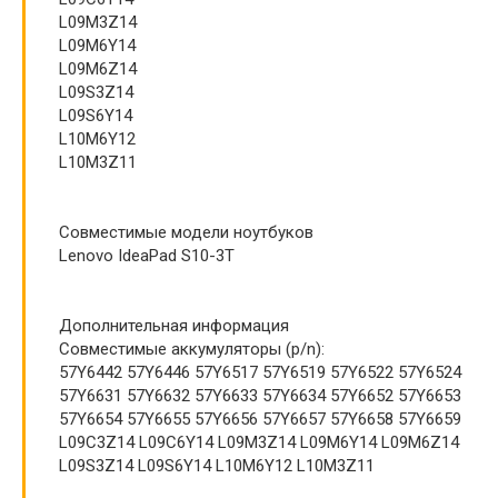
L09M3Z14
L09M6Y14
L09M6Z14
L09S3Z14
L09S6Y14
L10M6Y12
L10M3Z11
Совместимые модели ноутбуков
Lenovo IdeaPad S10-3T
Дополнительная информация
Совместимые аккумуляторы (p/n):
57Y6442 57Y6446 57Y6517 57Y6519 57Y6522 57Y6524
57Y6631 57Y6632 57Y6633 57Y6634 57Y6652 57Y6653
57Y6654 57Y6655 57Y6656 57Y6657 57Y6658 57Y6659
L09C3Z14 L09C6Y14 L09M3Z14 L09M6Y14 L09M6Z14
L09S3Z14 L09S6Y14 L10M6Y12 L10M3Z11