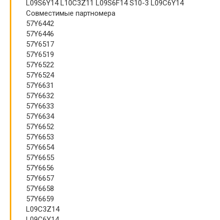
L09S6Y14 L10C3Z11 L09S6F14 S10-3 L09C6Y14
Совместимые партномера
57Y6442
57Y6446
57Y6517
57Y6519
57Y6522
57Y6524
57Y6631
57Y6632
57Y6633
57Y6634
57Y6652
57Y6653
57Y6654
57Y6655
57Y6656
57Y6657
57Y6658
57Y6659
L09C3Z14
L09C6Y14