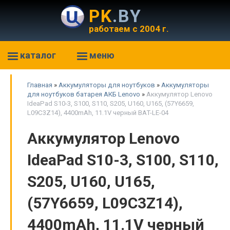
PK
.BY
работаем с 2004 г.
каталог
меню
Главная
»
Аккумуляторы для ноутбуков
»
Аккумуляторы
для ноутбуков батарея АКБ Lenovo
»
Аккумулятор Lenovo
IdeaPad S10-3, S100, S110, S205, U160, U165, (57Y6659,
L09C3Z14), 4400mAh, 11.1V черный BAT-LE-04
Аккумулятор Lenovo
IdeaPad S10-3, S100, S110,
S205, U160, U165,
(57Y6659, L09C3Z14),
4400mAh, 11.1V черный