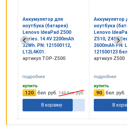
Аккумулятор для
Аккумулятор дл
ноутбука (батарея)
ноутбука (батар
Lenovo IdeaPad Z500,
Lenovo IdeaPad 
Ah
Z510, Z400 Series. 14.4V
Z510, Z400 Serie
2600mAh PN: L12S4K01,
3350mAh PN: L1
121500123 Белый
артикул Z500-OR
артикул Z500
подробнее
подробнее
купить
оставить заявку
90
бел. руб.
135
бел. руб.
л. руб.
108
бел. руб.
1
В корзину
оставить зая