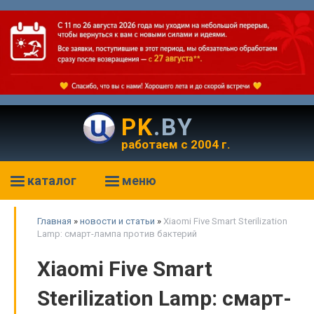
PK
.BY
работаем с 2004 г.
каталог
меню
Главная
»
новости и статьи
»
Xiaomi Five Smart Sterilization
Lamp: смарт-лампа против бактерий
Xiaomi Five Smart
Sterilization Lamp: смарт-