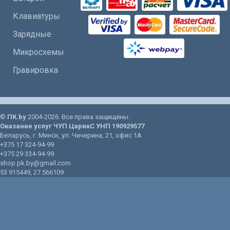
Клавиатуры
Зарядные
Микросхемы
Гравировка
©
ПК.by
2004-2026. Все права защищены.
Оказание услуг
ЧУП ЦарикС
УНП 190929577
Беларусь
, г.
Минск
, ул.
Чичерина, 21
, офис 1А
+375 17 324-94-99
+375 29 334-94-99
shop.pk.by@gmail.com
53.915449
,
27.566109