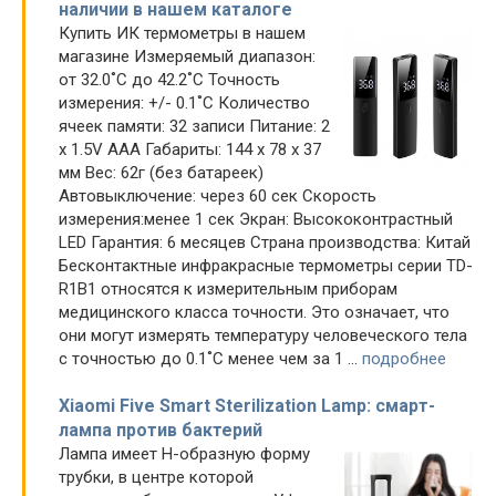
наличии в нашем каталоге
Купить ИК термометры в нашем
магазине Измеряемый диапазон:
от 32.0˚С до 42.2˚С Точность
измерения: +/- 0.1˚С Количество
ячеек памяти: 32 записи Питание: 2
х 1.5V ААА Габариты: 144 х 78 х 37
мм Вес: 62г (без батареек)
Автовыключение: через 60 сек Скорость
измерения:менее 1 сек Экран: Высококонтрастный
LED Гарантия: 6 месяцев Страна производства: Китай
Бесконтактные инфракрасные термометры серии TD-
R1B1 относятся к измерительным приборам
медицинского класса точности. Это означает, что
они могут измерять температуру человеческого тела
с точностью до 0.1˚С менее чем за 1 ...
подробнее
Xiaomi Five Smart Sterilization Lamp: смарт-
лампа против бактерий
Лампа имеет H-образную форму
трубки, в центре которой