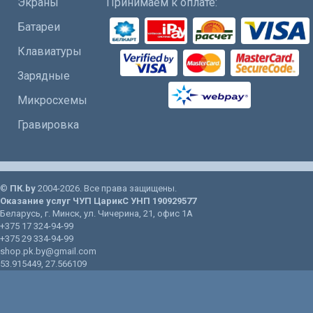
Экраны
Принимаем к оплате:
Батареи
Клавиатуры
Зарядные
Микросхемы
Гравировка
©
ПК.by
2004-2026. Все права защищены.
Оказание услуг
ЧУП ЦарикС
УНП 190929577
Беларусь
, г.
Минск
, ул.
Чичерина, 21
, офис 1А
+375 17 324-94-99
+375 29 334-94-99
shop.pk.by@gmail.com
53.915449
,
27.566109