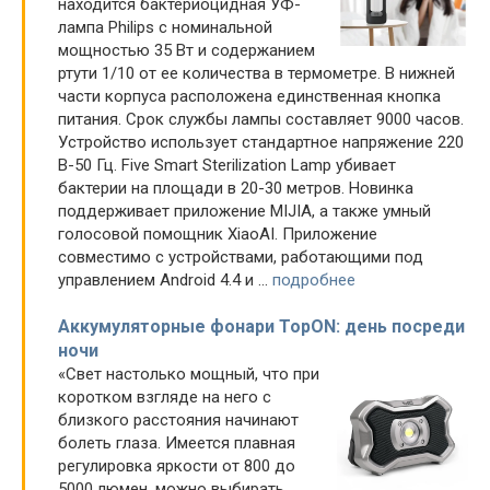
находится бактериоцидная УФ-
лампа Philips с номинальной
мощностью 35 Вт и содержанием
ртути 1/10 от ее количества в термометре. В нижней
части корпуса расположена единственная кнопка
питания. Срок службы лампы составляет 9000 часов.
Устройство использует стандартное напряжение 220
В-50 Гц. Five Smart Sterilization Lamp убивает
бактерии на площади в 20-30 метров. Новинка
поддерживает приложение MIJIA, а также умный
голосовой помощник XiaoAI. Приложение
совместимо с устройствами, работающими под
управлением Android 4.4 и ...
подробнее
Аккумуляторные фонари TopON: день посреди
ночи
«Свет настолько мощный, что при
коротком взгляде на него с
близкого расстояния начинают
болеть глаза. Имеется плавная
регулировка яркости от 800 до
5000 люмен, можно выбирать