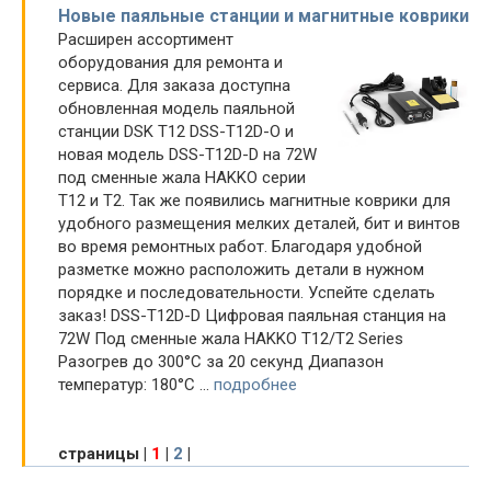
Новые паяльные станции и магнитные коврики
Расширен ассортимент
оборудования для ремонта и
сервиса. Для заказа доступна
обновленная модель паяльной
станции DSK T12 DSS-T12D-O и
новая модель DSS-T12D-D на 72W
под сменные жала HAKKO серии
T12 и T2. Так же появились магнитные коврики для
удобного размещения мелких деталей, бит и винтов
во время ремонтных работ. Благодаря удобной
разметке можно расположить детали в нужном
порядке и последовательности. Успейте сделать
заказ! DSS-T12D-D Цифровая паяльная станция на
72W Под сменные жала HAKKO T12/T2 Series
Разогрев до 300°С за 20 секунд Диапазон
температур: 180°C ...
подробнее
страницы
|
1
|
2
|