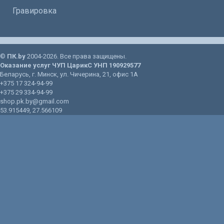
Гравировка
©
ПК.by
2004-2026. Все права защищены.
Оказание услуг
ЧУП ЦарикС
УНП 190929577
Беларусь
, г.
Минск
, ул.
Чичерина, 21
, офис 1А
+375 17 324-94-99
+375 29 334-94-99
shop.pk.by@gmail.com
53.915449
,
27.566109