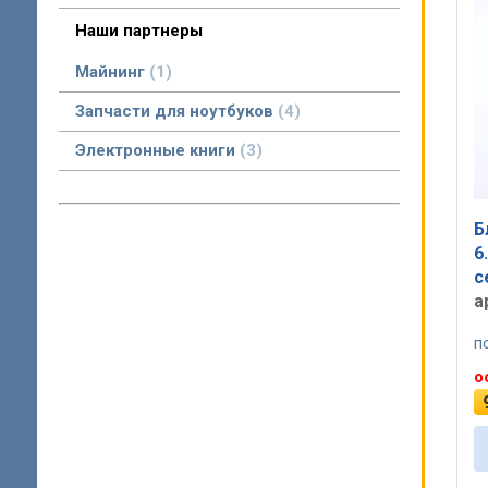
Asic майнеры бу в наличии Минск с доставкой по РБ
Наши партнеры
Майнинг
1
Запчасти для ноутбуков
4
Электронные книги
3
Б
6
с
а
п
о