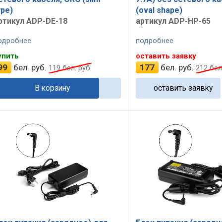
ype)
(oval shape)
ртикул ADP-DE-18
артикул ADP-HP-65
одробнее
подробнее
упить
оставить заявку
99
бел. руб.
177
бел. руб.
119
бел. руб.
212
бел.
В корзину
оставить заявку