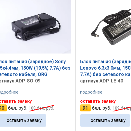
лок питания (зарядное) Sony
Блок питания (зарядн
.5x4.4мм, 150W (19.5V, 7.7A) без
Lenovo 6.3x3.0мм, 150
етевого кабеля, ORG
7.7A) без сетевого к
ртикул ADP-SO-09
артикул ADP-LE-40
одробнее
подробнее
ставить заявку
оставить заявку
90
бел. руб.
91
бел. руб.
108
бел. руб.
109
бел. 
оставить заявку
оставить заявку