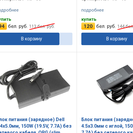
одробнее
подробнее
упить
купить
94
бел. руб.
120
бел. руб.
113
бел. руб.
144
бел.
В корзину
В корзину
лок питания (зарядное) Dell
Блок питания (зарядн
.4x5.0мм, 150W (19.5V, 7.7A) без
4.5x3.0мм c иглой, 150
етевого кабеля, ORG (slim
7.7A) без сетевого к