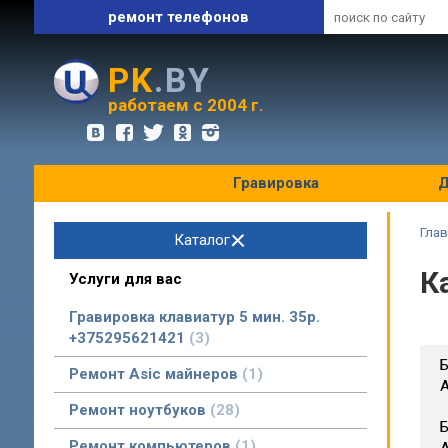
ремонт телефонов
запчасти и комплектующие
PK
.BY
оптовые цены
работаем с 2004 г.
Гравировка
Д
Глав
Каталог
К
Услуги для вас
Гравировка клавиатур 5 мин. 35р.
+375295621421
3
Б
Ремонт Asic майнеров
1
A
Ремонт ноутбуков
28
Б
Ремонт компьютеров
1