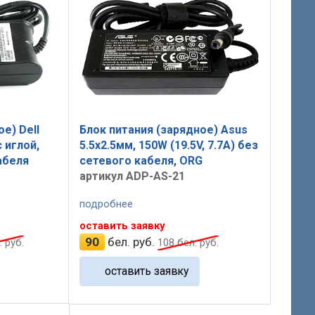
е) Dell
Блок питания (зарядное) Asus
с иглой,
5.5x2.5мм, 150W (19.5V, 7.7A) без
абеля
сетевого кабеля, ORG
артикул ADP-AS-21
подробнее
оставить заявку
90
бел. руб.
 руб.
108
бел. руб.
оставить заявку