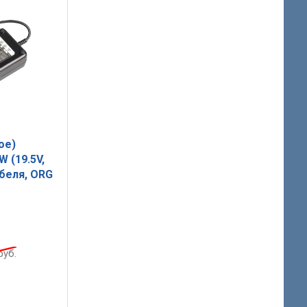
ое)
W (19.5V,
абеля, ORG
руб.