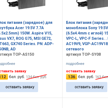
лок питания (зарядное) для
Блок питания (зарядн
оутбука Acer 19.5V 7.7A
моноблока Sony 19.5V
5.5x2.5mm) 150W. Aspire V15,
(6.5x4.4mm с иглой) 1
sus VX7, ROG G75, MSI GE72,
VPC-L, VPC-F Series. .
T663, GX740 Series. PN: ADP-
AC19V9, VGP-AC19V18
50NB, AD
сетевого
ртикул TOP-AS150
артикул TOP-SY08
одробнее
подробнее
ставить заявку
оставить заявку
112
бел. руб.
136
бел. руб.
134
бел. руб.
163
бел.
оставить заявку
оставить заявку