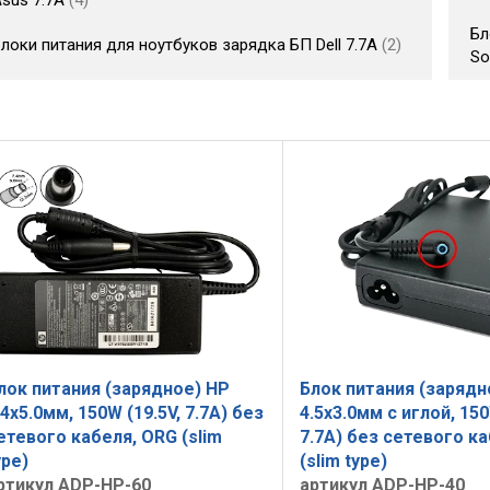
sus 7.7A
4
Бл
локи питания для ноутбуков зарядка БП Dell 7.7A
2
So
лок питания (зарядное) HP
Блок питания (зарядн
.4x5.0мм, 150W (19.5V, 7.7A) без
4.5x3.0мм c иглой, 150
етевого кабеля, ORG (slim
7.7A) без сетевого к
ype)
(slim type)
ртикул ADP-HP-60
артикул ADP-HP-40