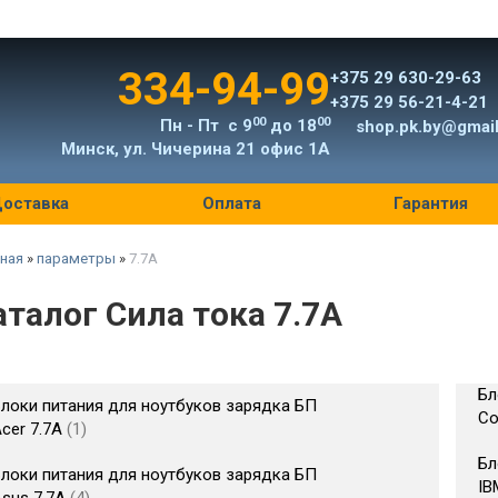
334-94-99
+375 29 630-29-63
+375 29 56-21-4-21
00
00
Пн - Пт с 9
до 18
shop.pk.by@gmai
Минск, ул. Чичерина 21 офис 1А
оставка
Оплата
Гарантия
ная
»
параметры
»
7.7A
аталог Сила тока 7.7A
Бл
локи питания для ноутбуков зарядка БП
Co
cer 7.7A
1
Бл
локи питания для ноутбуков зарядка БП
IB