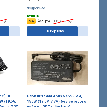
подробнее
купить
94
бел. руб.
 руб.
113
бел. руб.
В корзину
ое) HP
Блок питания Asus 5.5x2.5мм,
W (19.5V,
150W (19.5V, 7.7A) без сетевого
абеля, ORG
кабеля, ORG (slim type)