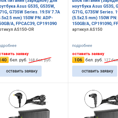
лок питания (зарядное) для
Блок питания (зарядн
оутбука Asus G53S, G53SW,
ноутбука Asus G53S, 
71G, G73SW Series. 19.5V 7.7A
G71G, G73SW Series. 1
5.5x2.5 mm) 150W PN: ADP-
(5.5x2.5 mm) 150W PN:
50GB/A, FPCAC39, CP191090
150GB/A, CP191090, 
ртикул AS150-OR
артикул AS150
одробнее
подробнее
ставить заявку
оставить заявку
140
бел. руб.
106
бел. руб.
168
бел. руб.
127
бел.
оставить заявку
оставить заявку