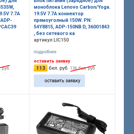
ое) для
Блок питания (зарядное) для
G53SW,
моноблока Lenovo Carbon/Yoga.
9.5V 7.7A
19.5V 7.7A коннектор
 ADP-
прямоуголный 150W. PN:
FPCAC39
54Y8815, ADP-150NB D, 36001843
, без сетевого ка
артикул LIC150
подробнее
оставить заявку
113
бел. руб.
 руб.
136
бел. руб.
оставить заявку