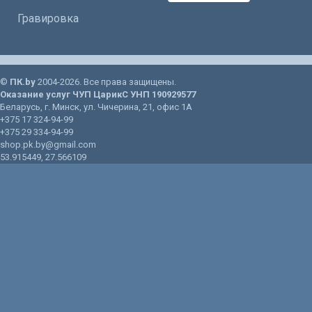
Гравировка
©
ПК.by
2004-2026. Все права защищены.
Оказание услуг
ЧУП ЦарикС
УНП 190929577
Беларусь
, г.
Минск
, ул.
Чичерина, 21
, офис 1А
+375 17 324-94-99
+375 29 334-94-99
shop.pk.by@gmail.com
53.915449
,
27.566109