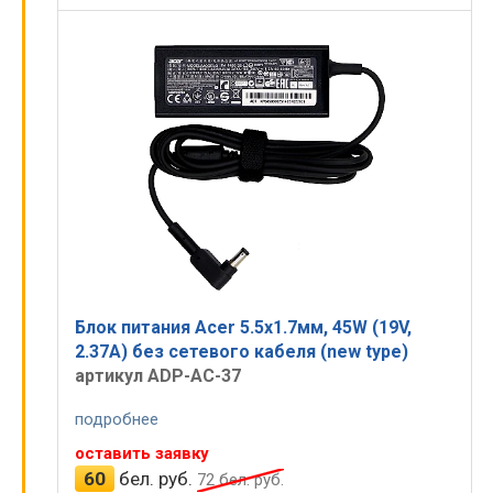
Экраны
Принимаем к оплате:
Батареи
Клавиатуры
Зарядные
Микросхемы
Гравировка
Блок питания Acer 5.5x1.7мм, 45W (19V,
©
ПК.by
2004-2026. Все права защищены.
2.37A) без сетевого кабеля (new type)
Оказание услуг
ЧУП ЦарикС
УНП 190929577
артикул ADP-AC-37
Беларусь
, г.
Минск
, ул.
Чичерина, 21
, офис 1А
+375 17 324-94-99
+375 29 334-94-99
подробнее
shop.pk.by@gmail.com
оставить заявку
53.915449
,
27.566109
60
бел. руб.
72
бел. руб.