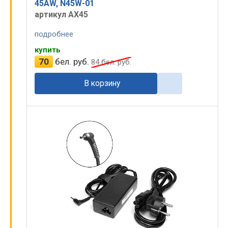
45AW, N45W-01
артикул AX45
подробнее
купить
70
бел. руб.
84
бел. руб.
В корзину