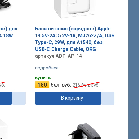
ое) для
Блок питания (зарядное) Apple
A 18W
14.5V-2A; 5.2V-4A, MJ262Z/A, USB
Type-C, 29W, для A1540, без
USB-C Charge Cable, ORG
артикул ADP-AP-14
подробнее
купить
180
бел. руб.
уб.
216
бел. руб.
В корзину