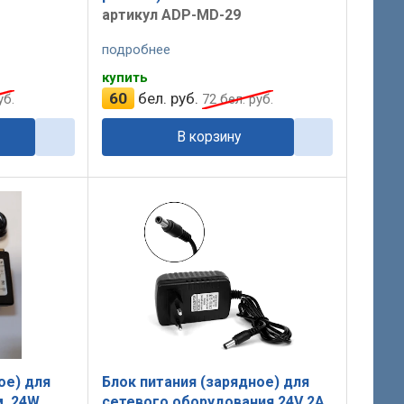
артикул ADP-MD-29
подробнее
купить
60
бел. руб.
уб.
72
бел. руб.
В корзину
ое) для
Блок питания (зарядное) для
м, 24W
сетевого оборудования 24V 2A