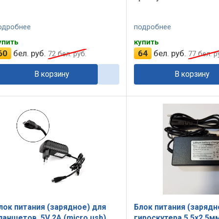
одробнее
подробнее
упить
купить
60
бел. руб.
64
бел. руб.
72
бел. руб.
77
бел. р
В корзину
В корзину
лок питания (зарядное) для
Блок питания (зарядн
ланшетов. 5V 2A (micro usb)
гироскутера 5.5x2.5м