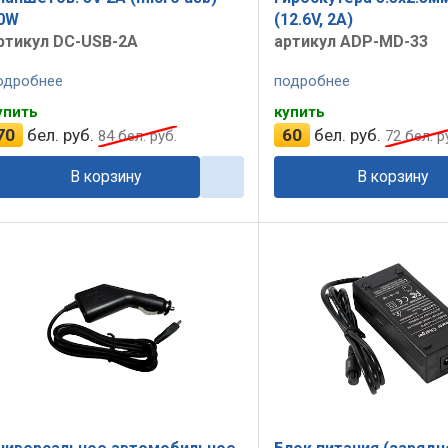
0W
(12.6V, 2A)
ртикул DC-USB-2A
артикул ADP-MD-33
одробнее
подробнее
упить
купить
70
бел. руб.
60
бел. руб.
84
бел. руб.
72
бел. р
В корзину
В корзину