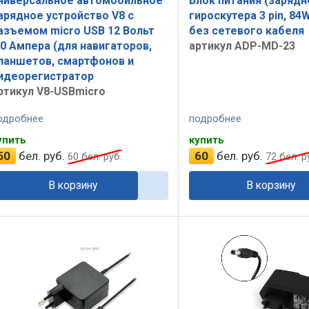
ниверсальное автомобильное
Блок питания (зарядн
арядное устройство V8 с
гироскутера 3 pin, 84W
азъемом micro USB 12 Вольт
без сетевого кабеля
.0 Ампера (для навигаторов,
артикул ADP-MD-23
ланшетов, смартфонов и
идеорегистратор
ртикул V8-USBmicro
одробнее
подробнее
упить
купить
50
бел. руб.
60
бел. руб.
60
бел. руб.
72
бел. р
В корзину
В корзину