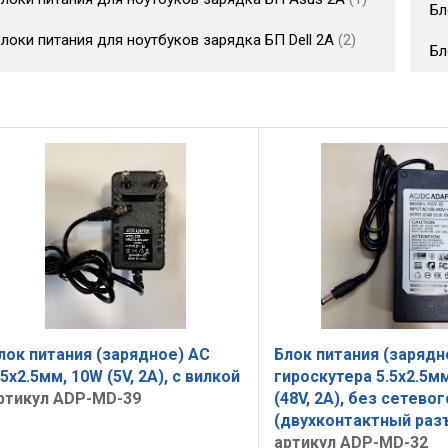
Бл
локи питания для ноутбуков зарядка БП Dell 2A
2
Бл
лок питания (зарядное) AC
Блок питания (зарядн
.5x2.5мм, 10W (5V, 2A), с вилкой
гироскутера 5.5x2.5м
ртикул ADP-MD-39
(48V, 2A), без сетево
(двухконтактный раз
артикул ADP-MD-32