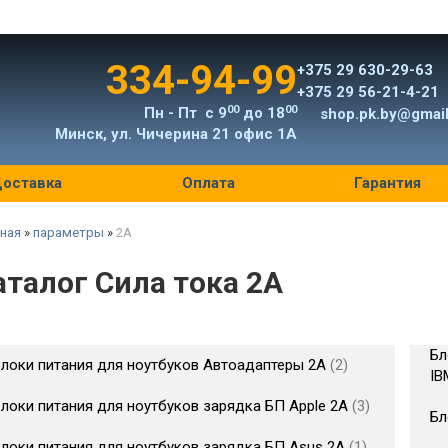
334-94-99
+375 29 630-29-63
+375 29 56-21-4-21
00
00
Пн - Пт с 9
до 18
shop.pk.by@gmai
Минск, ул. Чичерина 21 офис 1А
оставка
Оплата
Гарантия
ная
»
параметры
»
2A
аталог Сила тока 2A
Бл
локи питания для ноутбуков Автоадаптеры 2A
2
IB
локи питания для ноутбуков зарядка БП Apple 2A
3
Бл
локи питания для ноутбуков зарядка БП Asus 2A
1