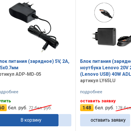
лок питания (зарядное) 5V, 2A,
Блок питания (зарядн
.5x0.7мм
ноутбука Lenovo 20V 
ртикул ADP-MD-05
(Lenovo USB) 40W AD
артикул LY65LU
одробнее
подробнее
упить
оставить заявку
60
бел. руб.
148
бел. руб.
72
бел. руб.
178
бел.
В корзину
оставить заявку