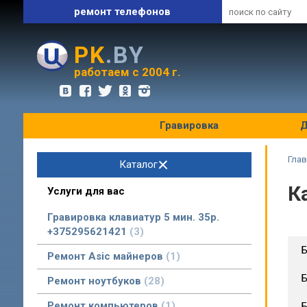
ремонт телефонов
запчасти и комплектующие
PK
.BY
оптовые цены
работаем с 2004 г.
Гравировка
Д
Глав
Каталог
К
Услуги для вас
Гравировка клавиатур 5 мин. 35р.
+375295621421
3
Б
Ремонт Asic майнеров
1
Б
Ремонт ноутбуков
28
Ремонт компьютеров
1
Б