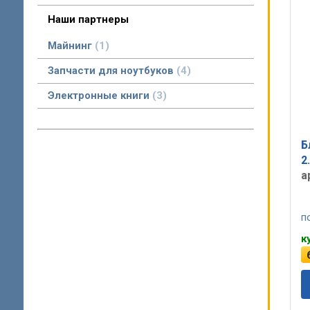
Asic майнеры бу в наличии Минск с доставкой по РБ
Наши партнеры
Майнинг
1
Запчасти для ноутбуков
4
Электронные книги
3
Б
2
а
п
к