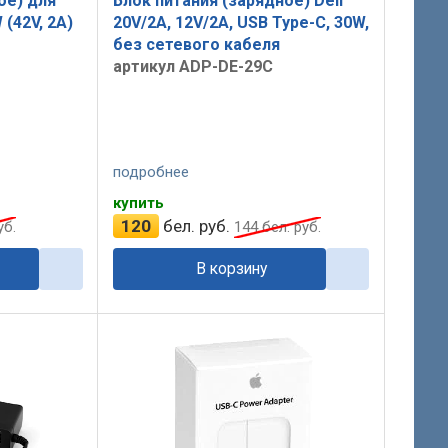
ое) для
Блок питания (зарядное) Dell
 (42V, 2A)
20V/2A, 12V/2A, USB Type-C, 30W,
без сетевого кабеля
артикул ADP-DE-29C
подробнее
купить
120
бел. руб.
уб.
144
бел. руб.
В корзину