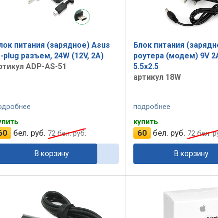
лок питания (зарядное) Asus
Блок питания (зарядн
-plug разъем, 24W (12V, 2A)
роутера (модем) 9V 2
ртикул ADP-AS-51
5.5x2.5
артикул 18W
одробнее
подробнее
упить
купить
60
бел. руб.
60
бел. руб.
72
бел. руб.
72
бел. р
В корзину
В корзину