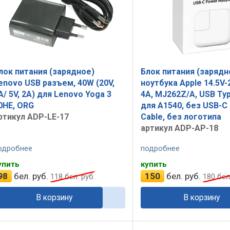
лок питания (зарядное)
Блок питания (зарядн
enovo USB разъем, 40W (20V,
ноутбука Apple 14.5V-2
A/ 5V, 2A) для Lenovo Yoga 3
4A, MJ262Z/A, USB Typ
0HE, ORG
для A1540, без USB-C
ртикул ADP-LE-17
Cable, без логотипа
артикул ADP-AP-18
одробнее
подробнее
упить
купить
98
бел. руб.
150
бел. руб.
118
бел. руб.
180
бел.
В корзину
В корзину