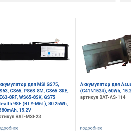
ккумулятор для MSI GS75,
Аккумулятор для Asu
S63, GS65, PS63-8M, GS65-8RE,
(C41N1524), 60Wh, 15.
E63-8RF, WS65-8SK, GS75
артикул BAT-AS-114
tealth 9SF (BTY-M6L), 80.25Wh,
380mAh, 15.2V
ртикул BAT-MSI-23
одробнее
подробнее