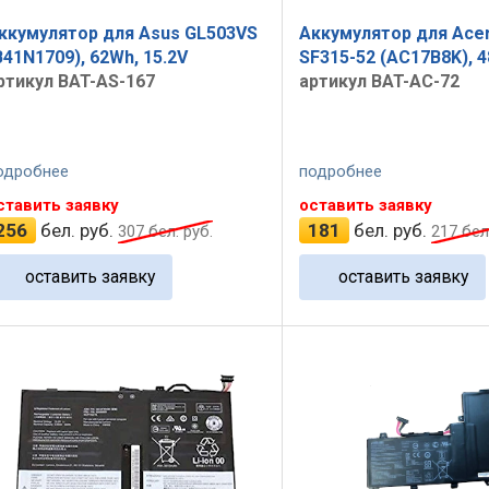
ккумулятор для Asus GL503VS
Аккумулятор для Acer
B41N1709), 62Wh, 15.2V
SF315-52 (AC17B8K), 4
ртикул BAT-AS-167
артикул BAT-AC-72
одробнее
подробнее
ставить заявку
оставить заявку
256
бел. руб.
181
бел. руб.
307
бел. руб.
217
бел.
оставить заявку
оставить заявку