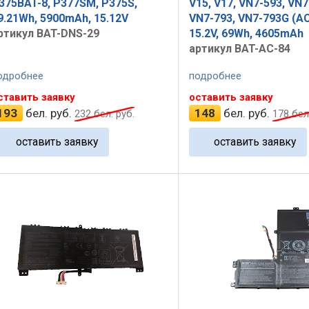
375BAT-8, P377SM, P375S,
V15, V17, VN7-593, VN7
9.21Wh, 5900mAh, 15.12V
VN7-793, VN7-793G (A
ртикул BAT-DNS-29
15.2V, 69Wh, 4605mAh
артикул BAT-AC-84
одробнее
подробнее
ставить заявку
оставить заявку
193
бел. руб.
148
бел. руб.
232
бел. руб.
178
бел.
оставить заявку
оставить заявку