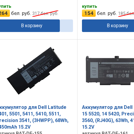
упить
купить
264
бел. руб.
154
бел. руб.
317
бел. руб.
185
бел.
В корзину
В корзину
ккумулятор для Dell Latitude
Аккумулятор для Dell 
401, 5501, 5411, 5410, 5511,
15 5520, 14 5420, Preci
recision 3541, (3HWPP), 68Wh,
3560, (RJ40G), 63Wh, 
450mAh 15.2V
15.2V
ртикул BAT-DE-155
артикул BAT-DE-161