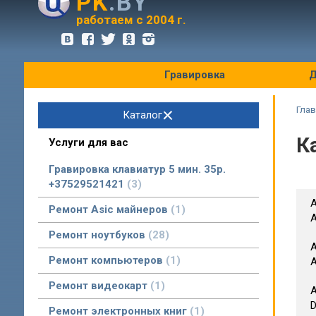
PK
.BY
оптовые цены
работаем с 2004 г.
Гравировка
Д
Глав
Каталог
К
Услуги для вас
Гравировка клавиатур 5 мин. 35р.
+37529521421
3
А
Ремонт Asic майнеров
1
A
Ремонт ноутбуков
28
А
Ремонт компьютеров
1
A
Ремонт видеокарт
1
А
D
Ремонт электронных книг
1