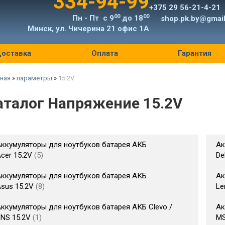
334-94-99
+375 29 56-21-4-21
00
00
Пн - Пт с 9
до 18
shop.pk.by@gmai
Минск, ул. Чичерина 21 офис 1А
оставка
Оплата
Гарантия
ная
»
параметры
»
15.2V
аталог Напряжение 15.2V
ккумуляторы для ноутбуков батарея АКБ
Ак
cer 15.2V
5
De
ккумуляторы для ноутбуков батарея АКБ
Ак
sus 15.2V
8
Le
ккумуляторы для ноутбуков батарея АКБ Clevo /
Ак
NS 15.2V
1
MS