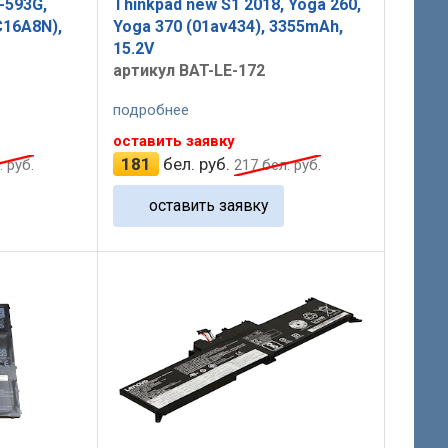
-593G,
Thinkpad new S1 2018, Yoga 260,
C16A8N),
Yoga 370 (01av434), 3355mAh,
15.2V
артикул BAT-LE-172
подробнее
оставить заявку
181
бел. руб.
 руб.
217
бел. руб.
оставить заявку