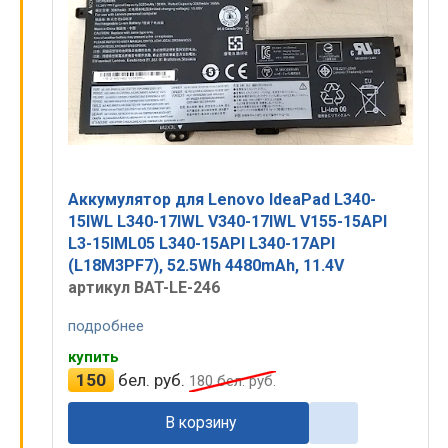
Аккумулятор для Lenovo IdeaPad L340-
15IWL L340-17IWL V340-17IWL V155-15API
L3-15IML05 L340-15API L340-17API
(L18M3PF7), 52.5Wh 4480mAh, 11.4V
артикул BAT-LE-246
подробнее
купить
150
бел. руб.
180
бел. руб.
В корзину