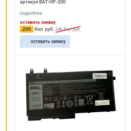
артикул BAT-HP-200
Экраны
Принимаем к оплате:
подробнее
Батареи
оставить заявку
205
бел. руб.
246
бел. руб.
Клавиатуры
оставить заявку
Зарядные
Микросхемы
Гравировка
©
ПК.by
2004-2026. Все права защищены.
Оказание услуг
ЧУП ЦарикС
УНП 190929577
Беларусь
, г.
Минск
, ул.
Чичерина, 21
, офис 1А
+375 17 324-94-99
+375 29 334-94-99
shop.pk.by@gmail.com
53.915449
,
27.566109