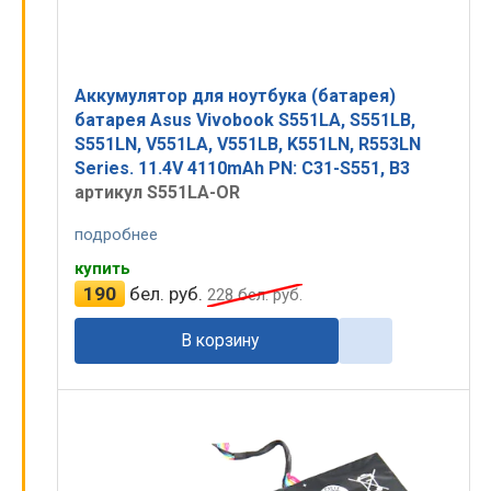
Аккумулятор для ноутбука (батарея)
батарея Asus Vivobook S551LA, S551LB,
S551LN, V551LA, V551LB, K551LN, R553LN
Series. 11.4V 4110mAh PN: C31-S551, B3
артикул S551LA-OR
подробнее
купить
190
бел. руб.
228
бел. руб.
В корзину