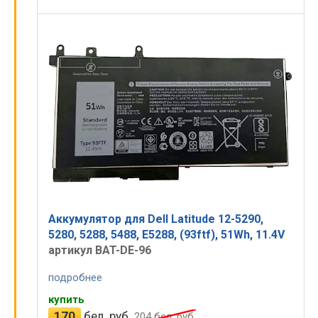
Аккумулятор для Dell Latitude 12-5290,
5280, 5288, 5488, E5288, (93ftf), 51Wh, 11.4V
артикул BAT-DE-96
подробнее
купить
170
бел. руб.
204
бел. руб.