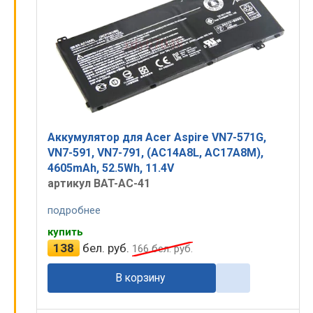
Аккумулятор для Acer Aspire VN7-571G,
VN7-591, VN7-791, (AC14A8L, AC17A8M),
4605mAh, 52.5Wh, 11.4V
артикул BAT-AC-41
подробнее
купить
138
бел. руб.
166
бел. руб.
В корзину