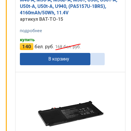
U50t-A, U50t-A, U940, (PA5157U-1BRS),
4160mAh/50Wh, 11.4V
артикул BAT-TO-15
подробнее
купить
140
бел. руб.
168
бел. руб.
В корзину