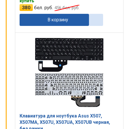
купить
380
бел. руб.
456
бел. руб.
В корзину
Клавиатура для ноутбука Asus X507,
X507MA, X507U, X507UA, X507UB черная,
без рамки