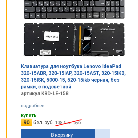
Клавиатура для ноутбука Lenovo IdeaPad
320-15ABR, 320-15IAP, 320-15AST, 320-15IKB,
320-15ISK, 5000-15, 520-15ikb черная, без
рамки, с подсветкой
артикул KBD-LE-158
подробнее
купить
90
бел. руб.
108
бел. руб.
В корзину