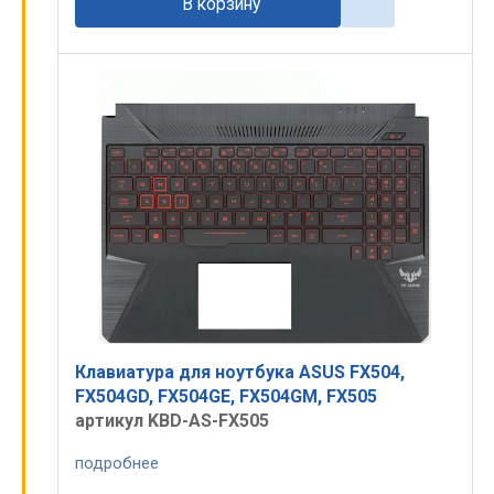
В корзину
Клавиатура для ноутбука ASUS FX504,
FX504GD, FX504GE, FX504GM, FX505
артикул KBD-AS-FX505
подробнее