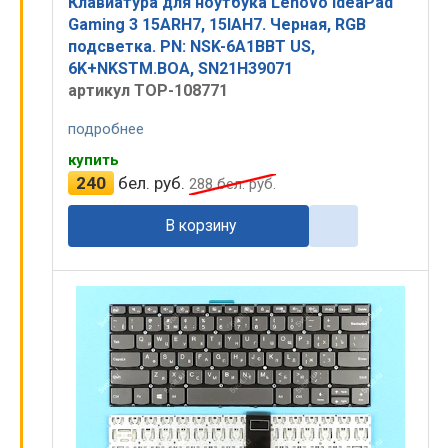
Клавиатура для ноутбука Lenovo IdeaPad
Gaming 3 15ARH7, 15IAH7. Черная, RGB
подсветка. PN: NSK-6A1BBT US,
6K+NKSTM.BOA, SN21H39071
артикул TOP-108771
подробнее
купить
240
бел. руб.
288
бел. руб.
В корзину