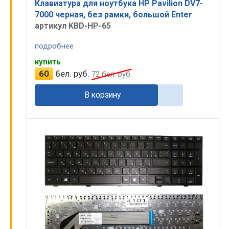
Клавиатура для ноутбука HP Pavilion DV7-
7000 черная, без рамки, большой Enter
артикул KBD-HP-65
подробнее
купить
60
бел. руб.
72
бел. руб.
В корзину