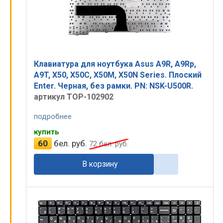
Клавиатура для ноутбука Asus A9R, A9Rp,
A9T, X50, X50C, X50M, X50N Series. Плоский
Enter. Черная, без рамки. PN: NSK-U500R.
артикул TOP-102902
подробнее
купить
60
бел. руб.
72
бел. руб.
В корзину