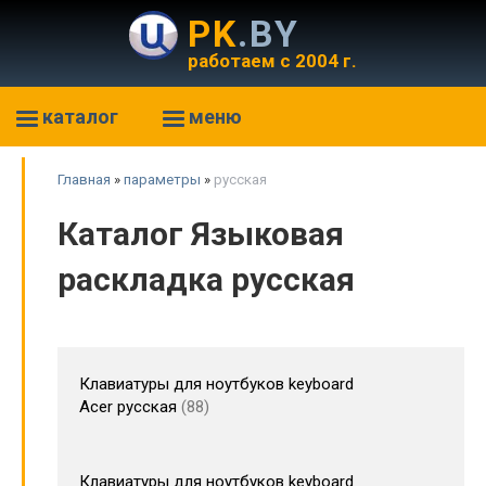
PK
.BY
работаем с 2004 г.
каталог
меню
Главная
»
параметры
»
русская
Каталог Языковая
раскладка русская
Клавиатуры для ноутбуков keyboard
Acer русская
88
Клавиатуры для ноутбуков keyboard