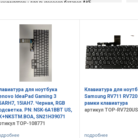
лавиатура для ноутбука
Клавиатура для ноутб
enovo IdeaPad Gaming 3
Samsung RV711 RV720
5ARH7, 15IAH7. Черная, RGB
рамки клавиатура
одсветка. PN: NSK-6A1BBT US,
артикул TOP-RV720US
K+NKSTM.BOA, SN21H39071
ртикул TOP-108771
одробнее
подробнее