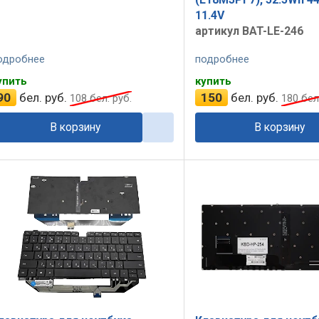
11.4V
артикул BAT-LE-246
одробнее
подробнее
упить
купить
90
бел. руб.
150
бел. руб.
108
бел. руб.
180
бел.
В корзину
В корзину