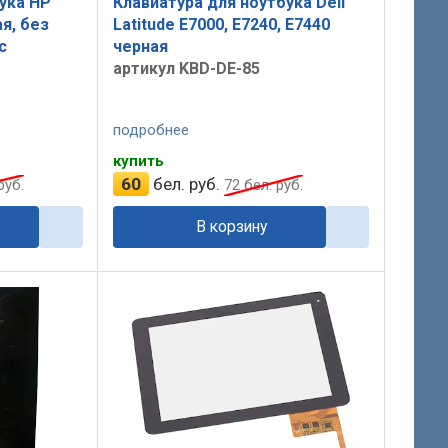
ука HP
Клавиатура для ноутбука Dell
ая, без
Latitude E7000, E7240, E7440
с
черная
артикул KBD-DE-85
подробнее
купить
60
бел. руб.
руб.
72
бел. руб.
В корзину