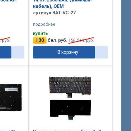
кабель), OEM
артикул BAT-VC-27
подробнее
купить
130
бел. руб.
 руб.
156
бел. руб.
В корзину