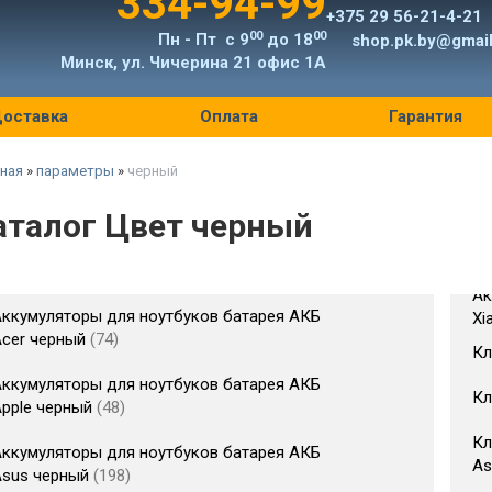
334-94-99
+375 29 56-21-4-21
00
00
Пн - Пт с 9
до 18
shop.pk.by@gmai
Минск, ул. Чичерина 21 офис 1А
оставка
Оплата
Гарантия
ная
»
параметры
»
черный
аталог Цвет черный
Ак
ккумуляторы для ноутбуков батарея АКБ
Xi
Acer черный
74
Кл
ккумуляторы для ноутбуков батарея АКБ
Кл
pple черный
48
Кл
ккумуляторы для ноутбуков батарея АКБ
As
Asus черный
198