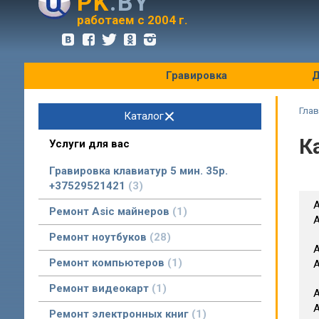
PK
.BY
оптовые цены
работаем с 2004 г.
Гравировка
Д
Глав
Каталог
К
Услуги для вас
Гравировка клавиатур 5 мин. 35р.
+37529521421
3
А
Ремонт Asic майнеров
1
Ремонт ноутбуков
28
А
Ремонт компьютеров
1
A
Ремонт видеокарт
1
А
Ремонт электронных книг
1