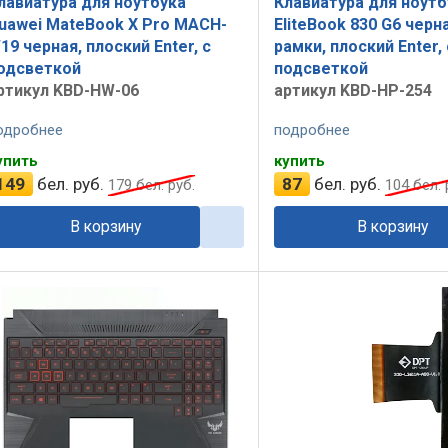
лавиатура для ноутбука
Клавиатура для ноутб
uawei MateBook X Pro MACH-
EliteBook 830 G6 черн
19 черная, плоский Enter, с
рамки, плоский Enter, 
одсветкой
подсветкой
ртикул KBD-HW-06
артикул KBD-HP-254
одробнее
подробнее
упить
купить
149
бел. руб.
87
бел. руб.
179
бел. руб.
104
бел. 
В корзину
В корзину