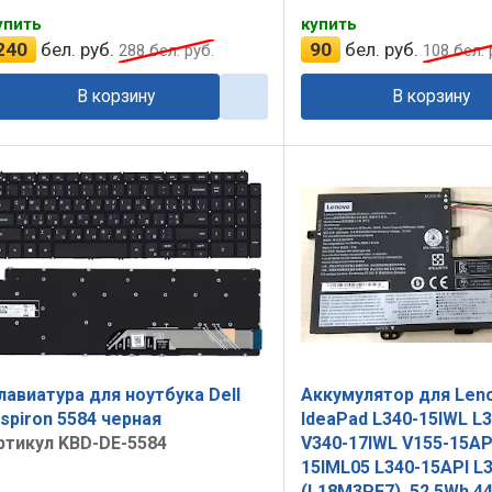
упить
купить
240
бел. руб.
90
бел. руб.
288
бел. руб.
108
бел. 
В корзину
В корзину
лавиатура для ноутбука Dell
Аккумулятор для Len
nspiron 5584 черная
IdeaPad L340-15IWL L
ртикул KBD-DE-5584
V340-17IWL V155-15API
15IML05 L340-15API L
(L18M3PF7), 52.5Wh 4