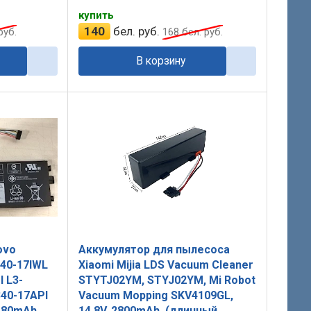
купить
140
бел. руб.
руб.
168
бел. руб.
В корзину
ovo
Аккумулятор для пылесоса
340-17IWL
Xiaomi Mijia LDS Vacuum Cleaner
 L3-
STYTJ02YM, STYJ02YM, Mi Robot
340-17API
Vacuum Mopping SKV4109GL,
480mAh,
14.8V, 2800mAh, (длинный