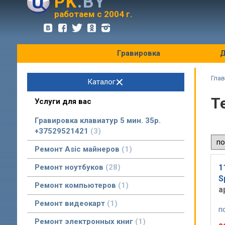
PK
.BY
оптовые цены
работаем с 2004 г.
Гравировка
Д
Глав
Каталог
Т
Услуги для вас
Гравировка клавиатур 5 мин. 35р.
+37529521421
3
Ремонт Asic майнеров
1
Ремонт ноутбуков
28
1
S
Ремонт компьютеров
1
а
Ремонт видеокарт
1
п
Ремонт электронных книг
1