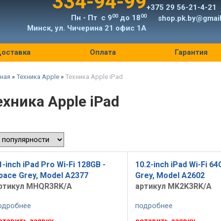
334-94-99
+375 29 56-21-4-21
00
00
Пн - Пт с 9
до 18
shop.pk.by@gmai
Минск, ул. Чичерина 21 офис 1А
оставка
Оплата
Гарантия
ная
»
Техника Apple
»
Техника Apple iPad
ехника Apple iPad
1-inch iPad Pro Wi-Fi 128GB -
10.2-inch iPad Wi-Fi 64
pace Grey, Model A2377
Grey, Model A2602
ртикул MHQR3RK/A
артикул MK2K3RK/A
одробнее
подробнее