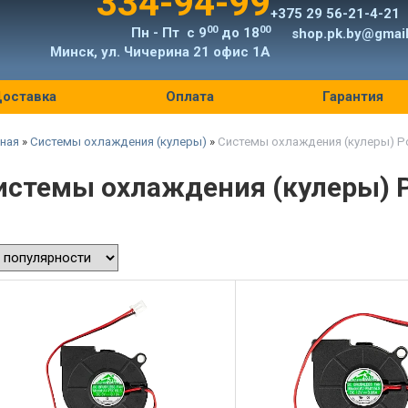
334-94-99
+375 29 56-21-4-21
00
00
Пн - Пт с 9
до 18
shop.pk.by@gmai
Минск, ул. Чичерина 21 офис 1А
оставка
Оплата
Гарантия
ная
»
Системы охлаждения (кулеры)
»
Системы охлаждения (кулеры) Po
истемы охлаждения (кулеры) P