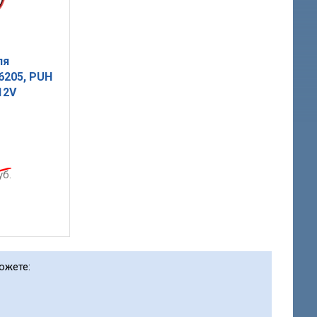
ля
6205, PUH
12V
уб.
ожете: