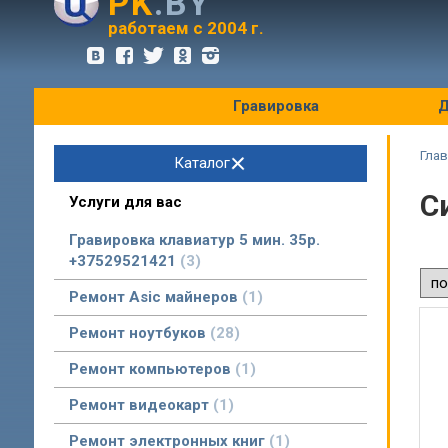
PK
.BY
оптовые цены
работаем с 2004 г.
Гравировка
Д
Глав
Каталог
С
Услуги для вас
Гравировка клавиатур 5 мин. 35р.
+37529521421
3
Ремонт Asic майнеров
1
Ремонт ноутбуков
28
Ремонт компьютеров
1
Ремонт видеокарт
1
Ремонт электронных книг
1