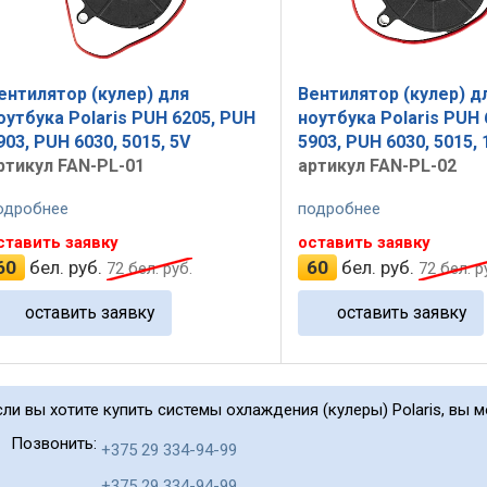
ентилятор (кулер) для
Вентилятор (кулер) д
оутбука Polaris PUH 6205, PUH
ноутбука Polaris PUH 
903, PUH 6030, 5015, 5V
5903, PUH 6030, 5015, 
ртикул FAN-PL-01
артикул FAN-PL-02
одробнее
подробнее
ставить заявку
оставить заявку
60
бел. руб.
60
бел. руб.
72
бел. руб.
72
бел. р
оставить заявку
оставить заявку
сли вы хотите купить системы охлаждения (кулеры) Polaris, вы м
Позвонить:
+375 29 334-94-99
+375 29 334-94-99