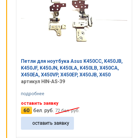
Петли для ноутбука Asus K450CC, K450JB,
K450JF, K450JN, K450LA, K450LB, X450CA,
X450EA, X450VP, X450EP, X450JB, X450
артикул HIN-AS-39
подробнее
оставить заявку
60
бел. руб.
72
бел. руб.
оставить заявку