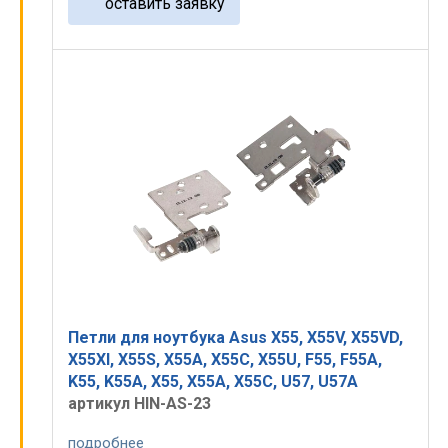
оставить заявку
Петли для ноутбука Asus X55, X55V, X55VD,
X55XI, X55S, X55A, X55C, X55U, F55, F55A,
K55, K55A, X55, X55A, X55C, U57, U57A
артикул HIN-AS-23
подробнее