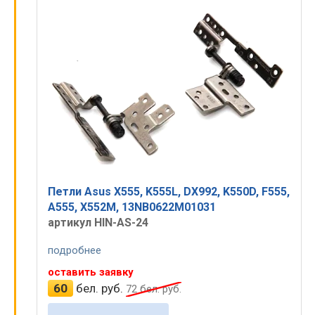
Петли Asus X555, K555L, DX992, K550D, F555,
A555, X552M, 13NB0622M01031
артикул HIN-AS-24
подробнее
оставить заявку
60
бел. руб.
72
бел. руб.