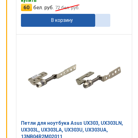
купить
60
бел. руб.
72
бел. руб.
В корзину
Петли для ноутбука Asus UX303, UX303LN,
UX303L, UX303LA, UX303U, UX303UA,
13NB04R2M02011