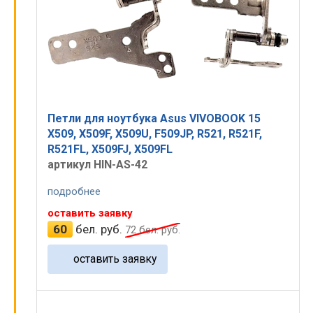
Петли для ноутбука Asus VIVOBOOK 15
X509, X509F, X509U, F509JP, R521, R521F,
R521FL, X509FJ, X509FL
артикул HIN-AS-42
подробнее
оставить заявку
60
бел. руб.
72
бел. руб.
оставить заявку