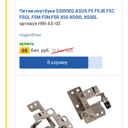
Петли ноутбука 5205002 ASUS F5 F5JR F5C
F5GL F5M F5N F5R X50 X50VL X50SL
артикул HIN-AS-03
подробнее
купить
60
бел. руб.
72
бел. руб.
В корзину