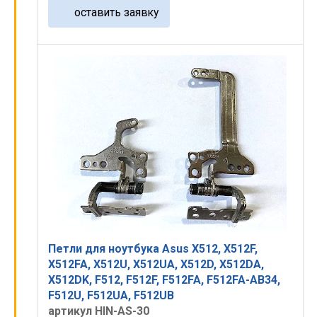
оставить заявку
Петли для ноутбука Asus X512, X512F,
X512FA, X512U, X512UA, X512D, X512DA,
X512DK, F512, F512F, F512FA, F512FA-AB34,
F512U, F512UA, F512UB
артикул HIN-AS-30