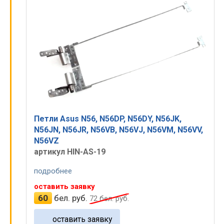
Петли Asus N56, N56DP, N56DY, N56JK,
N56JN, N56JR, N56VB, N56VJ, N56VM, N56VV,
N56VZ
артикул HIN-AS-19
подробнее
оставить заявку
60
бел. руб.
72
бел. руб.
оставить заявку