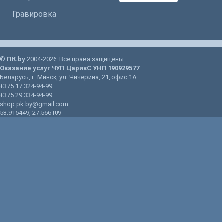
Гравировка
©
ПК.by
2004-2026. Все права защищены.
Оказание услуг
ЧУП ЦарикС
УНП 190929577
Беларусь
, г.
Минск
, ул.
Чичерина, 21
, офис 1А
+375 17 324-94-99
+375 29 334-94-99
shop.pk.by@gmail.com
53.915449
,
27.566109