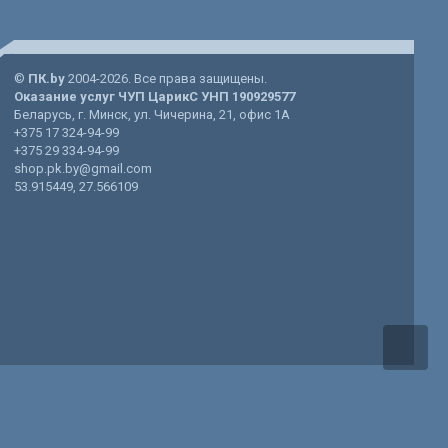
©
ПК.by
2004-2026. Все права защищены.
Оказание услуг
ЧУП ЦарикС
УНП 190929577
Беларусь
, г.
Минск
, ул.
Чичерина, 21
, офис 1А
+375 17 324-94-99
+375 29 334-94-99
shop.pk.by@gmail.com
53.915449
,
27.566109