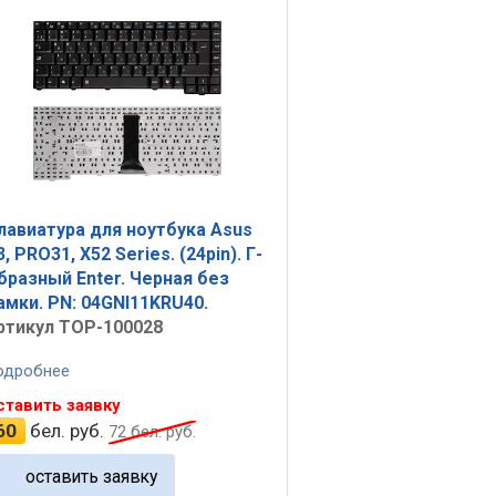
лавиатура для ноутбука Asus
3, PRO31, X52 Series. (24pin). Г-
бразный Enter. Черная без
амки. PN: 04GNI11KRU40.
ртикул TOP-100028
одробнее
ставить заявку
60
бел. руб.
72
бел. руб.
оставить заявку