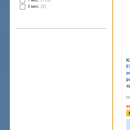
1 мес.
195
3 мес.
2
К
F
о
р
а
п
о