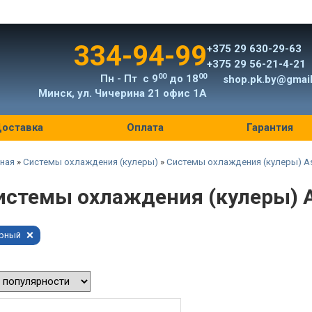
334-94-99
+375 29 630-29-63
+375 29 56-21-4-21
00
00
Пн - Пт с 9
до 18
shop.pk.by@gmai
Минск, ул. Чичерина 21 офис 1А
оставка
Оплата
Гарантия
ная
»
Системы охлаждения (кулеры)
»
Системы охлаждения (кулеры) A
истемы охлаждения (кулеры) 
рный