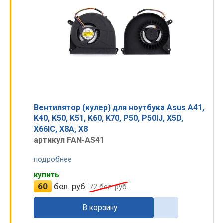
Вентилятор (кулер) для ноутбука Asus A41,
K40, K50, K51, K60, K70, P50, P50IJ, X5D,
X66IC, X8A, X8
артикул FAN-AS41
подробнее
купить
60
бел. руб.
72
бел. руб.
В корзину