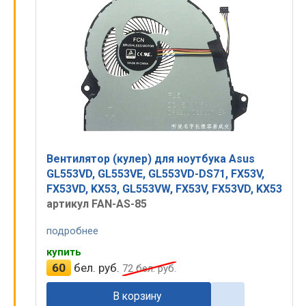
Вентилятор (кулер) для ноутбука Asus
GL553VD, GL553VE, GL553VD-DS71, FX53V,
FX53VD, KX53, GL553VW, FX53V, FX53VD, KX53
артикул FAN-AS-85
подробнее
купить
60
бел. руб.
72
бел. руб.
В корзину