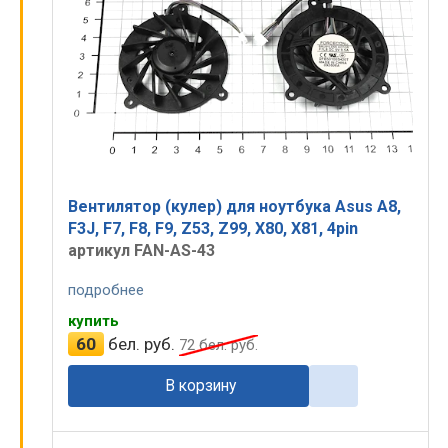
Вентилятор (кулер) для ноутбука Asus A8,
F3J, F7, F8, F9, Z53, Z99, X80, X81, 4pin
артикул FAN-AS-43
подробнее
купить
60
бел. руб.
72
бел. руб.
В корзину