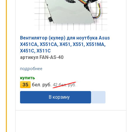
Вентилятор (кулер) для ноутбука Asus
X451CA, X551CA, X451, X551, X551MA,
X451C, X511C
артикул FAN-AS-40
подробнее
купить
35
бел. руб.
42
бел. руб.
В корзину