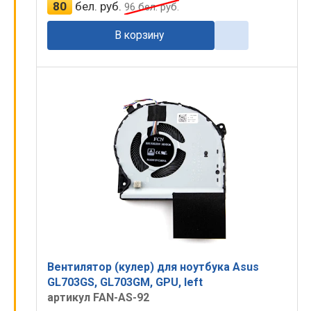
80
бел. руб.
96
бел. руб.
В корзину
Вентилятор (кулер) для ноутбука Asus
GL703GS, GL703GM, GPU, left
артикул FAN-AS-92