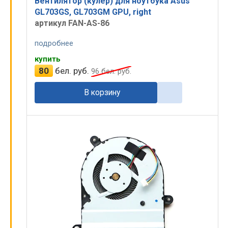
Вентилятор (кулер) для ноутбука Asus
GL703GS, GL703GM GPU, right
артикул FAN-AS-86
подробнее
купить
80
бел. руб.
96
бел. руб.
В корзину