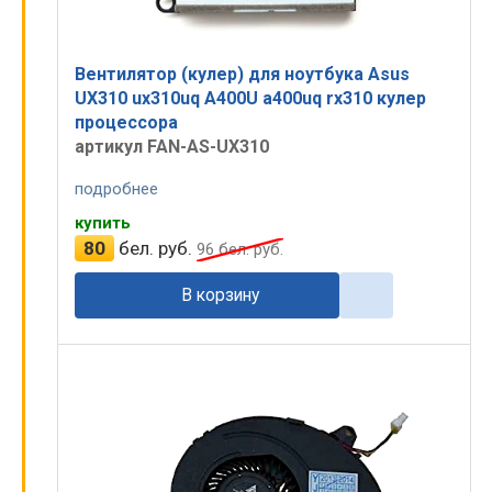
Вентилятор (кулер) для ноутбука Asus
UX310 ux310uq A400U a400uq rx310 кулер
процессора
артикул FAN-AS-UX310
подробнее
купить
80
бел. руб.
96
бел. руб.
В корзину