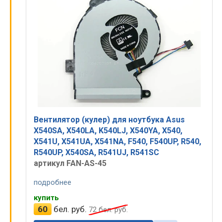
Вентилятор (кулер) для ноутбука Asus
X540SA, X540LA, K540LJ, X540YA, X540,
X541U, X541UA, X541NA, F540, F540UP, R540,
R540UP, X540SA, R541UJ, R541SC
артикул FAN-AS-45
подробнее
купить
60
бел. руб.
72
бел. руб.