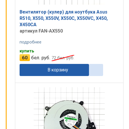
Вентилятор (кулер) для ноутбука Asus
R510, X550, X550V, X550C, X550VC, X450,
X450CA
артикул FAN-AX550
подробнее
купить
60
бел. руб.
72
бел. руб.
В корзину