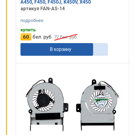
A450, F450, F450J, K450V, X450
артикул FAN-AS-14
Экраны
Принимаем к оплате:
подробнее
Батареи
купить
Клавиатуры
60
бел. руб.
72
бел. руб.
Зарядные
В корзину
Микросхемы
Гравировка
©
ПК.by
2004-2026. Все права защищены.
Оказание услуг
ЧУП ЦарикС
УНП 190929577
Беларусь
, г.
Минск
, ул.
Чичерина, 21
, офис 1А
+375 17 324-94-99
+375 29 334-94-99
shop.pk.by@gmail.com
53.915449
,
27.566109