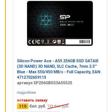
Silicon Power Ace - A55 256GB SSD SATAIII
(3D NAND) 3D NAND, SLC Cache, 7mm 2.5''
Blue - Max 550/450 MB/s - Full Capacity, EAN:
4712702659115
артикул SP256GBSS3A55S25
подробнее
оставить заявку
110
бел. руб.
132
бел. руб.