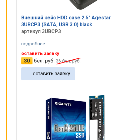
Экраны
Принимаем к оплате:
Внешний кейс HDD case 2.5" Agestar
Батареи
3UBCP3 (SATA, USB 3.0) black
артикул 3UBCP3
Клавиатуры
подробнее
Зарядные
оставить заявку
Микросхемы
30
бел. руб.
36
бел. руб.
Гравировка
оставить заявку
©
ПК.by
2004-2026. Все права защищены.
Оказание услуг
ЧУП ЦарикС
УНП 190929577
Беларусь
, г.
Минск
, ул.
Чичерина, 21
, офис 1А
+375 17 324-94-99
+375 29 334-94-99
shop.pk.by@gmail.com
53.915449
,
27.566109