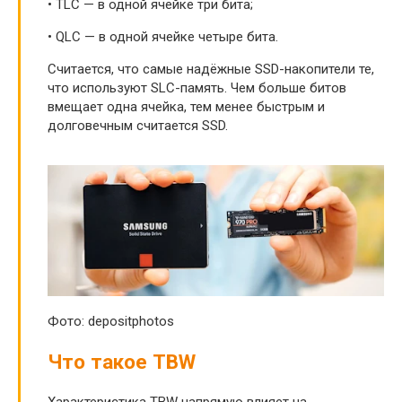
• TLC — в одной ячейке три бита;
• QLC — в одной ячейке четыре бита.
Считается, что самые надёжные SSD-накопители те,
что используют SLC-память. Чем больше битов
вмещает одна ячейка, тем менее быстрым и
долговечным считается SSD.
Фото: depositphotos
Что такое TBW
Характеристика TBW напрямую влияет на