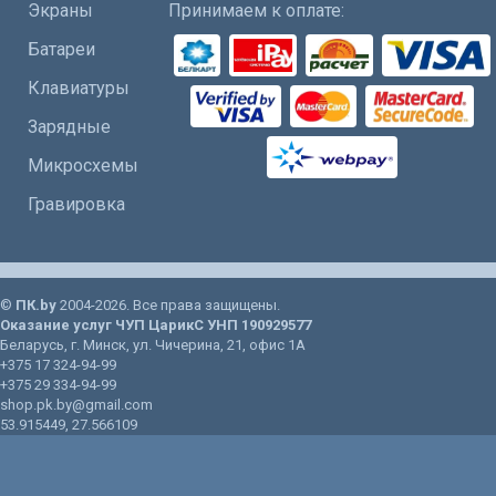
Экраны
Принимаем к оплате:
Батареи
Клавиатуры
Зарядные
Микросхемы
Гравировка
©
ПК.by
2004-2026. Все права защищены.
Оказание услуг
ЧУП ЦарикС
УНП 190929577
Беларусь
, г.
Минск
, ул.
Чичерина, 21
, офис 1А
+375 17 324-94-99
+375 29 334-94-99
shop.pk.by@gmail.com
53.915449
,
27.566109