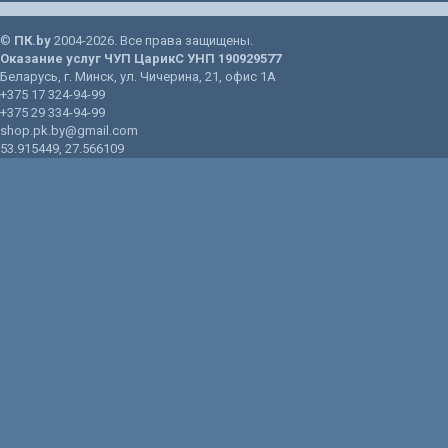
©
ПК.by
2004-2026. Все права защищены.
Оказание услуг
ЧУП ЦарикС
УНП 190929577
Беларусь
, г.
Минск
, ул.
Чичерина, 21
, офис 1А
+375 17 324-94-99
+375 29 334-94-99
shop.pk.by@gmail.com
53.915449
,
27.566109