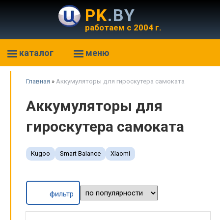
PK
.BY
работаем с 2004 г.
каталог
меню
Главная
»
Аккумуляторы для гироскутера самоката
Аккумуляторы для
гироскутера самоката
Kugoo
Smart Balance
Xiaomi
фильтр