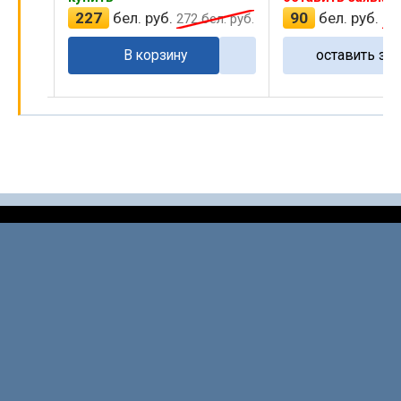
227
бел. руб.
90
бел. руб.
л. руб.
272
бел. руб.
10
В корзину
оставить зая