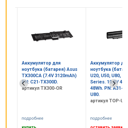
Аккумулятор для
Аккумулятор дл
Asus
ноутбука (батарея) Asus
ноутбука (батар
0mAh)
TX300CA (7.4V 3120mAh)
U20, U50, U80, U8
PN: С21-TX300D.
Series. 10.8V 44
артикул TX300-OR
48Wh. PN: A31-U8
U80.
артикул TOP-U8
подробнее
подробнее
купить
оставить заявку