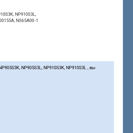
910S3K, NP910S3L,
00155A, NS65A00-1
 NP905S3K, NP905S3L, NP910S3K, NP910S3L , вы