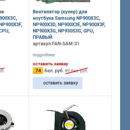
ля
Вентилятор (кулер) для
900X3C,
ноутбука Samsung NP900X3C,
NP900X3F,
NP900X3D, NP900X3E, NP900X3F,
CPU,
NP900X3G, NP930S3G, GPU,
ПРАВЫЙ
артикул FAN-SAM-31
подробнее
оставить заявку
74
бел. руб.
уб.
89
бел. руб.
оставить заявку