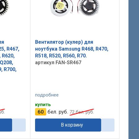
ля
Вентилятор (кулер) для
5, R467,
ноутбука Samsung R468, R470,
, R620,
R518, R520, R560, R70.
 Q208,
артикул FAN-SR467
, R700,
подробнее
купить
60
бел. руб.
уб.
72
бел. руб.
В корзину