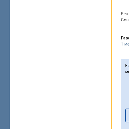
Вен
Сов
Гар
1 ме
Е
м