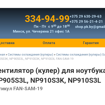
334-94-99
+375 29 630-29-63
+375 29 56-21-4-21
00
00
Пн - Пт с 9
до 18
shop.pk.by@gmai
Минск, ул. Чичерина 21 офис 1А
оставка
Оплата
Гарантия
ная
»
Системы охлаждения (кулеры)
»
Системы охлаждения (кулеры) S
5S3K, NP905S3L, NP910S3K, NP910S3L FAN-SAM-19
ентилятор (кулер) для ноутбу
P905S3L, NP910S3K, NP910S3L
тикул FAN-SAM-19