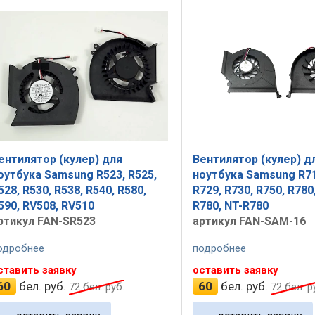
ентилятор (кулер) для
Вентилятор (кулер) д
оутбука Samsung R523, R525,
ноутбука Samsung R71
528, R530, R538, R540, R580,
R729, R730, R750, R780
590, RV508, RV510
R780, NT-R780
ртикул FAN-SR523
артикул FAN-SAM-16
одробнее
подробнее
ставить заявку
оставить заявку
60
бел. руб.
60
бел. руб.
72
бел. руб.
72
бел. р