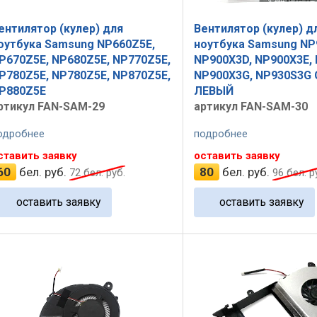
ентилятор (кулер) для
Вентилятор (кулер) д
оутбука Samsung NP660Z5E,
ноутбука Samsung NP
P670Z5E, NP680Z5E, NP770Z5E,
NP900X3D, NP900X3E, 
P780Z5E, NP780Z5E, NP870Z5E,
NP900X3G, NP930S3G 
P880Z5E
ЛЕВЫЙ
ртикул FAN-SAM-29
артикул FAN-SAM-30
одробнее
подробнее
ставить заявку
оставить заявку
60
бел. руб.
80
бел. руб.
72
бел. руб.
96
бел. р
оставить заявку
оставить заявку