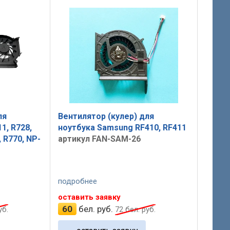
ля
Вентилятор (кулер) для
1, R728,
ноутбука Samsung RF410, RF411
, R770, NP-
артикул FAN-SAM-26
подробнее
оставить заявку
60
бел. руб.
уб.
72
бел. руб.