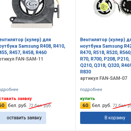
ентилятор (кулер) для
Вентилятор (кулер) д
оутбука Samsung R408, R410,
ноутбука Samsung R42
455, R457, R458, R460
R470, R518, R520, R560
ртикул FAN-SAM-11
R70, R700, P208, P210,
Q210, Q318, Q320, R469
R830
артикул FAN-SAM-07
одробнее
подробнее
ставить заявку
купить
60
бел. руб.
60
бел. руб.
72
бел. руб.
72
бел. р
оставить заявку
В корзину