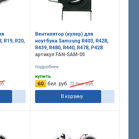
ля
Вентилятор (кулер) для
 R19, R20,
ноутбука Samsung R403, R428,
R439, R480, R440, R478, P428
артикул FAN-SAM-05
подробнее
купить
60
бел. руб.
уб.
72
бел. руб.
В корзину