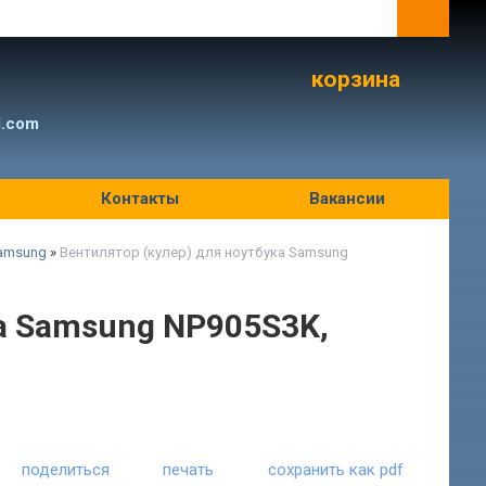
корзина
l.com
Контакты
Вакансии
amsung
»
Вентилятор (кулер) для ноутбука Samsung
ка Samsung NP905S3K,
поделиться
печать
сохранить как pdf