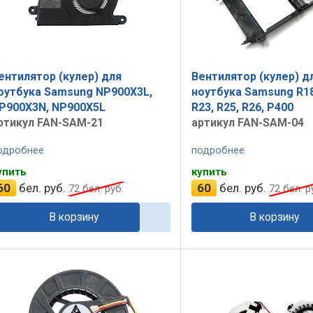
ентилятор (кулер) для
Вентилятор (кулер) д
оутбука Samsung NP900X3L,
ноутбука Samsung R18,
P900X3N, NP900X5L
R23, R25, R26, P400
ртикул FAN-SAM-21
артикул FAN-SAM-04
одробнее
подробнее
упить
купить
60
бел. руб.
60
бел. руб.
72
бел. руб.
72
бел. р
В корзину
В корзину