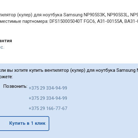
тилятор (кулер) для ноутбука Samsung NP905S3K, NP905S3L, NP
местимые партномера: DFS150005040T FGC6, A31-00155A, BA31-
антия
с.
сли вы хотите купить вентилятор (кулер) для ноутбука Samsung
ожете:
Позвонить:
+375 29 334-94-99
+375 29 334-94-99
+375 29 166-77-67
Купить в 1 клик