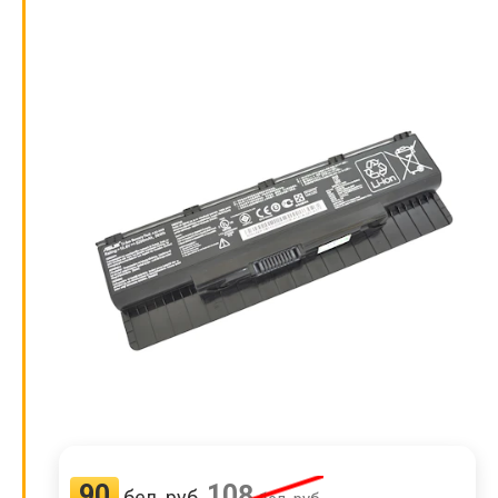
90
108
бел. руб.