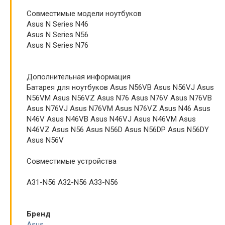
Совместимые модели ноутбуков
Asus N Series N46
Asus N Series N56
Asus N Series N76
Дополнительная информация
Батарея для ноутбуков Asus N56VB Asus N56VJ Asus
N56VM Asus N56VZ Asus N76 Asus N76V Asus N76VB
Asus N76VJ Asus N76VM Asus N76VZ Asus N46 Asus
N46V Asus N46VB Asus N46VJ Asus N46VM Asus
N46VZ Asus N56 Asus N56D Asus N56DP Asus N56DY
Asus N56V
Совместимые устройства
A31-N56 A32-N56 A33-N56
Бренд
Asus