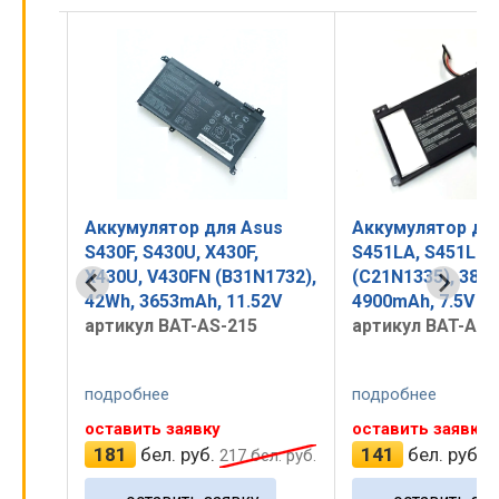
us
Аккумулятор для Asus
Аккумулятор дл
S451LA, S451LN, S451LB,
Taichi 21, (C32-T
1732),
(C21N1335), 38Wh,
35Wh, 3200mAh, 
2V
4900mAh, 7.5V
артикул BAT-AS-
артикул BAT-AS-79
подробнее
подробнее
оставить заявку
оставить заявку
141
бел. руб.
161
бел. руб.
л. руб.
169
бел. руб.
1