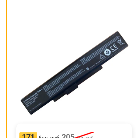
171
205
бел. руб.