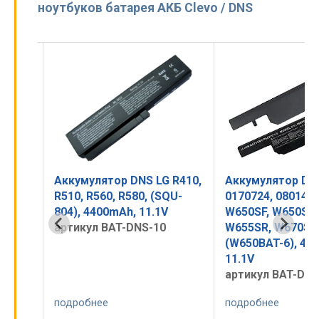
ноутбуков батарея АКБ Clevo / DNS
asee
Аккумулятор DNS LG R410,
Аккумулятор DN
UN47,
R510, R560, R580, (SQU-
0170724, 0801482
 14.8V
804), 4400mAh, 11.1V
W650SF, W650SH,
артикул BAT-DNS-10
W655SR, W670SH
(W650BAT-6), 44
11.1V
артикул BAT-DNS
подробнее
подробнее