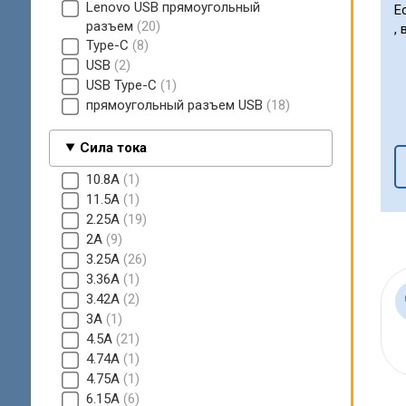
Lenovo USB прямоугольный
Е
разъем
20
,
Type-C
8
USB
2
USB Type-C
1
прямоугольный разъем USB
18
Сила тока
10.8A
1
11.5A
1
2.25А
19
2A
9
3.25A
26
3.36A
1
3.42A
2
3A
1
4.5A
21
4.74A
1
4.75A
1
6.15A
6