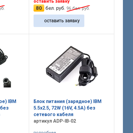
оставить заявку
80
бел. руб.
уб.
96
бел. руб.
оставить заявку
ое) IBM
Блок питания (зарядное) IBM
 без
5.5x2.5, 72W (16V, 4.5A) без
G
сетевого кабеля
артикул ADP-IB-02
подробнее