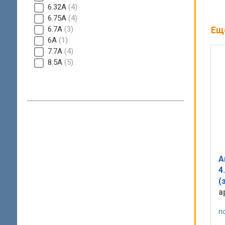
6.32A
4
6.75А
4
6.7A
3
Ещ
6A
1
7.7A
4
8.5A
5
А
4
(
а
п