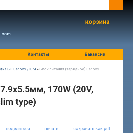
корзина
l.com
Контакты
Вакансии
дка БП Lenovo / IBM
»
Блок питания (зарядное) Lenovo
7.9x5.5мм, 170W (20V,
lim type)
поделиться
печать
сохранить как pdf