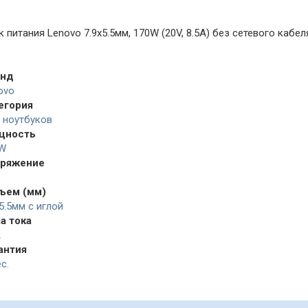
 питания Lenovo 7.9x5.5мм, 170W (20V, 8.5A) без сетевого кабеля
енд
ovo
егория
 ноутбуков
щность
W
ряжение
ъем (мм)
x5.5мм с иглой
а тока
A
антия
с.