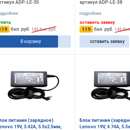
ртикул ADP-LE-35
артикул ADP-LE-38
одробнее
подробнее
упить
оставить заявку
119
бел. руб.
119
бел. руб.
143
бел. руб.
143
бел.
В корзину
оставить заявку
лок питания (зарядное)
Блок питания (зарядн
enovo 19V, 3.42A, 5.5x2.5мм,
Lenovo 19V, 4.74A, 5.5