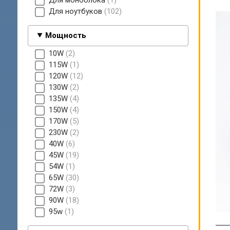
Для моноблока
1
Для ноутбуков
102
Мощность
10W
2
115W
1
120W
12
130W
2
135W
4
150W
4
170W
5
230W
2
40W
6
45W
19
54W
1
65W
30
72W
3
90W
18
95w
1