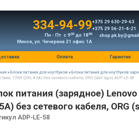
334-94-99
+375 29 630-29-63
+375 29 56-21-4-21
00
00
Пн - Пт с 9
до 18
shop.pk.by@gmai
Минск, ул. Чичерина 21 офис 1А
оставка
Оплата
Гарантия
ная
»
Блоки питания для ноутбуков
»
Блоки питания для ноутбуков заря
5.5мм, 170W (20V, 8.5A) без сетевого кабеля, ORG (slim type) ADP-LE-58
лок питания (зарядное) Lenovo 
.5A) без сетевого кабеля, ORG (s
тикул ADP-LE-58