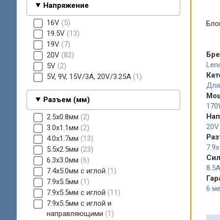
Напряжение
16V
5
Блок
19.5V
13
19V
7
Бр
20V
82
Len
5V
2
Кат
5V, 9V, 15V/3A, 20V/3.25A
1
Для
Мо
Разъем (мм)
170
Нап
2.5x0.8мм
2
20V
3.0x1.1мм
2
Раз
4.0x1.7мм
13
7.9
5.5x2.5мм
23
Сил
6.3x3.0мм
6
8.5
7.4x5.0мм с иглой
1
Гар
7.9x5.5мм
1
6 ме
7.9x5.5мм с иглой
11
7.9x5.5мм с иглой и
направляющими
1