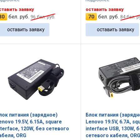
ставить заявку
оставить заявку
80
бел. руб.
70
бел. руб.
96
бел. руб.
84
бел. р
оставить заявку
оставить заявку
лок питания (зарядное)
Блок питания (зарядн
enovo 19.5V, 6.15A, square
Lenovo 19.5V, 6.7A, sq
nterface, 120W, без сетевого
interface USB, 130W, 
абеля, ORG
сетевого кабеля, OR