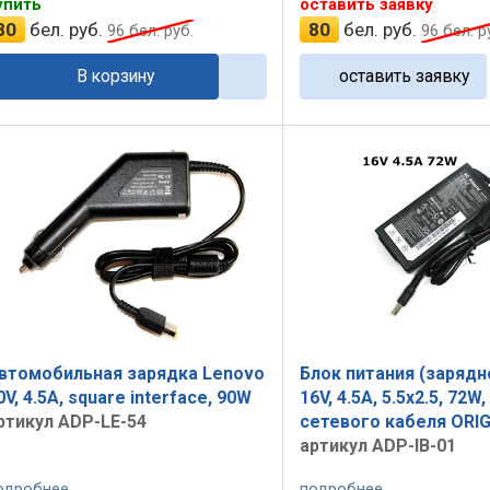
упить
оставить заявку
80
бел. руб.
80
бел. руб.
96
бел. руб.
96
бел. р
В корзину
оставить заявку
втомобильная зарядка Lenovo
Блок питания (зарядн
0V, 4.5A, square interface, 90W
16V, 4.5A, 5.5x2.5, 72W,
ртикул ADP-LE-54
сетевого кабеля ORI
артикул ADP-IB-01
одробнее
подробнее