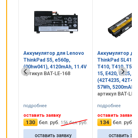
novo
Аккумулятор для Lenovo
Аккумулятор дл
ThinkPad SL410, SL510,
ThinkPad SL410, 
 11.4V
T410, T410, T510, Edge 14,
T410, T410, T510
15, E420, E425, E520, (55+)
15, E420, E425, E
(42T4235, 42T4702), 55+,
(55+) (42T4235, 
57Wh, 5200mAh, 10.8V
55+, 48Wh, 4400
артикул BAT-LE-127
артикул BAT-LE-
подробнее
подробнее
оставить заявку
оставить заявку
134
бел. руб.
107
бел. руб.
л. руб.
161
бел. руб.
1
оставить заявку
оставить зая