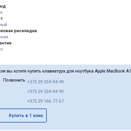
енд
le
ет
ный
ковая раскладка
ская
антия
с.
сли вы хотите купить клавиатура для ноутбука Apple MacBook A19
Позвонить:
+375 29 334-94-99
+375 29 334-94-99
+375 29 166-77-67
Купить в 1 клик