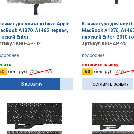
лавиатура для ноутбука Apple
Клавиатура для ноутб
acBook A1370, A1465 черная,
MacBook A1370, A1465
лоский Enter
плоский Enter, 2010 г
ртикул KBD-AP-02
артикул KBD-AP-25
одробнее
подробнее
упить
оставить заявку
60
бел. руб.
60
бел. руб.
72
бел. руб.
72
бел. р
В корзину
оставить заявку