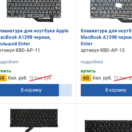
лавиатура для ноутбука Apple
Клавиатура для ноутб
acBook A1398 черная,
MacBook A1398 черна
ольшой Enter
Enter
ртикул KBD-AP-11
артикул KBD-AP-12
одробнее
подробнее
упить
купить
60
бел. руб.
60
бел. руб.
72
бел. руб.
72
бел. р
В корзину
В корзину