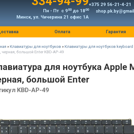
334-94-99
+375 29 56-21-4-21
00
00
Пн - Пт с 9
до 18
shop.pk.by@gmai
Минск, ул. Чичерина 21 офис 1А
оставка
Оплата
Гарантия
ная
»
Клавиатуры для ноутбуков
»
Клавиатуры для ноутбуков keyboard
, черная, большой Enter KBD-AP-49
лавиатура для ноутбука Apple M
ерная, большой Enter
тикул KBD-AP-49