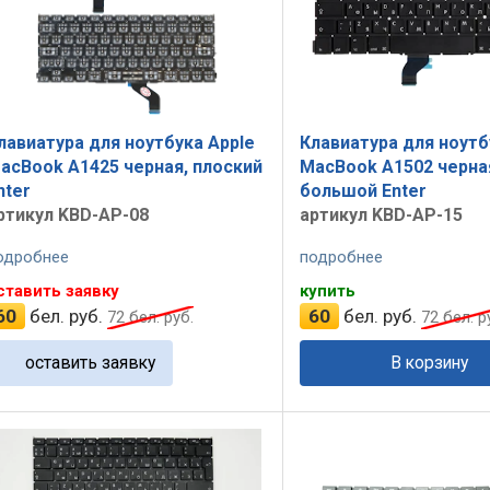
лавиатура для ноутбука Apple
Клавиатура для ноутб
acBook A1425 черная, плоский
MacBook A1502 черна
nter
большой Enter
ртикул KBD-AP-08
артикул KBD-AP-15
одробнее
подробнее
ставить заявку
купить
60
бел. руб.
60
бел. руб.
72
бел. руб.
72
бел. р
оставить заявку
В корзину