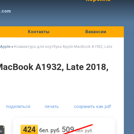
l.com
Контакты
Вакансии
 Apple
»
Клавиатура для ноутбука Apple MacBook A1932, Late
acBook A1932, Late 2018,
поделиться
печать
сохранить как pdf
424
509
бел. руб.
бел. руб.