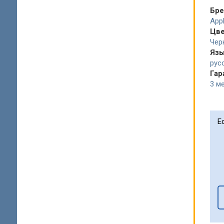
Бр
App
Цв
Чер
Язы
рус
Гар
3 ме
Е