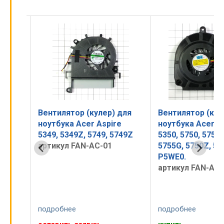
для
Вентилятор (кулер) для
Вентилятор (кул
e
ноутбука Acer Aspire
ноутбука Acer A
749Z
5349, 5349Z, 5749, 5749Z
5350, 5750, 5755,
артикул FAN-AC-01
5755G, 5750Z, 57
P5WE0.
артикул FAN-A53
подробнее
подробнее