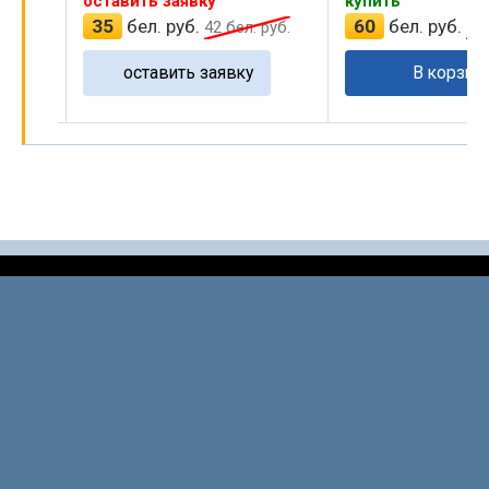
оставить заявку
купить
35
бел. руб.
60
бел. руб.
руб.
42
бел. руб.
72
оставить заявку
В корзин