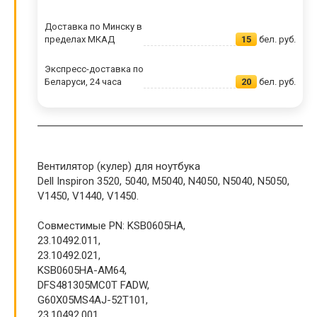
Доставка по Минску в
пределах МКАД
15
бел. руб.
Экспресс-доставка по
Беларуси, 24 часа
20
бел. руб.
Вентилятор (кулер) для ноутбука
Dell Inspiron 3520, 5040, M5040, N4050, N5040, N5050,
V1450, V1440, V1450.
Совместимые PN: KSB0605HA,
23.10492.011,
23.10492.021,
KSB0605HA-AM64,
DFS481305MC0T FADW,
G60X05MS4AJ-52T101,
23.10492.001,