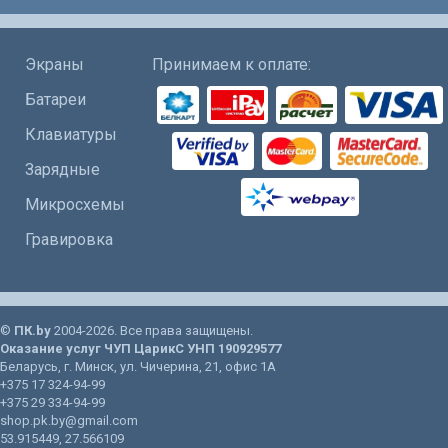
Экраны
Принимаем к оплате:
Батареи
Клавиатуры
Зарядные
Микросхемы
Гравировка
©
ПК.by
2004-2026. Все права защищены.
Оказание услуг
ЧУП ЦарикС
УНП 190929577
Беларусь
, г.
Минск
, ул.
Чичерина, 21
, офис 1А
+375 17 324-94-99
+375 29 334-94-99
shop.pk.by@gmail.com
53.915449
,
27.566109