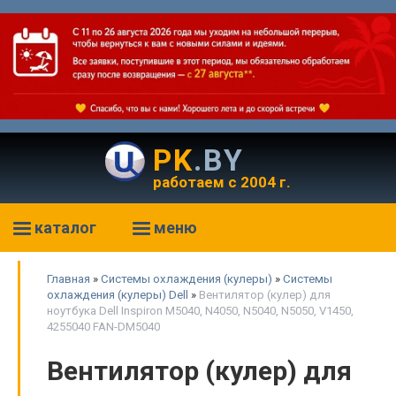
PK
.BY
работаем с 2004 г.
каталог
меню
Главная
»
Системы охлаждения (кулеры)
»
Системы
охлаждения (кулеры) Dell
»
Вентилятор (кулер) для
ноутбука Dell Inspiron M5040, N4050, N5040, N5050, V1450,
4255040 FAN-DM5040
Вентилятор (кулер) для