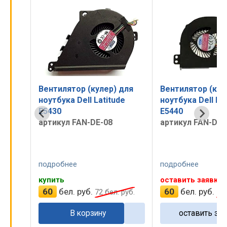
для
Вентилятор (кулер) для
Вентилятор (кул
e
ноутбука Dell Latitude
ноутбука Dell La
E5430
E5440
артикул FAN-DE-08
артикул FAN-DE-
подробнее
подробнее
купить
оставить заявку
60
бел. руб.
60
бел. руб.
руб.
72
бел. руб.
72
В корзину
оставить зая