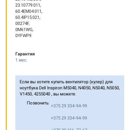
23.10779.011,
60.4EM04.011,
60.4IP15.021,
00274F,
0M61WG,
0YFWP9.
Гарантия
1 мес.
Если вы хотите купить вентилятор (кулер) для
ноутбука Dell Inspiron M5040, N4050, N5040, N5050,
V1450, 4255040 , вы можете:
Позвонить:
+375 29 334-94-99
+375 29 334-94-99