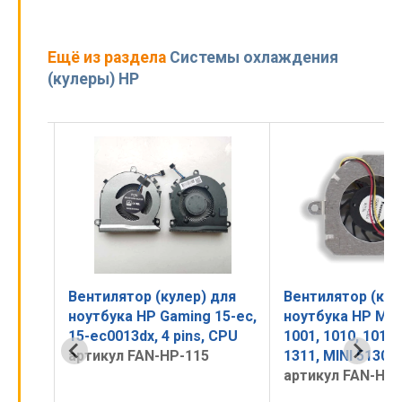
Ещё из раздела
Системы охлаждения
(кулеры) HP
для
Вентилятор (кулер) для
Вентилятор (кул
15-ec,
ноутбука HP Mini 1000,
ноутбука HP Mini
 CPU
1001, 1010, 1017, 1019,
110-1100
1311, MINI 5130
артикул FAN-HP-
артикул FAN-HP-150