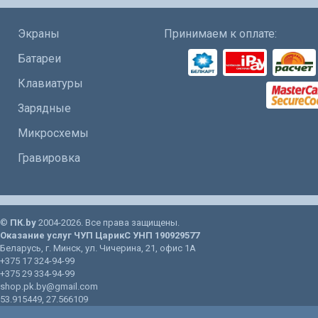
Экраны
Принимаем к оплате:
Батареи
Клавиатуры
Зарядные
Микросхемы
Гравировка
©
ПК.by
2004-2026. Все права защищены.
Оказание услуг
ЧУП ЦарикС
УНП 190929577
Беларусь
, г.
Минск
, ул.
Чичерина, 21
, офис 1А
+375 17 324-94-99
+375 29 334-94-99
shop.pk.by@gmail.com
53.915449
,
27.566109