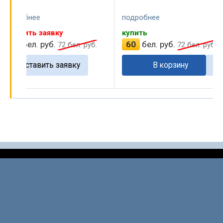
подробнее
подробнее
купить
оставить заявку
60
бел. руб.
35
бел. руб.
руб.
72
бел. руб.
42
В корзину
оставить зая
…