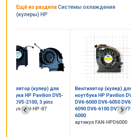
Ещё из раздела
Системы охлаждения
(кулеры) HP
для
Вентилятор (кулер) для
Вентилятор (кул
 DV5-
ноутбука HP Pavilion DV6
ноутбука HP Pavi
s
DV6-6000 DV6-6050 DV6-
2000, DV6-2100, 
6090 DV6-6100 DV7 DV7-
DV6T-2100
6000
артикул FAN-HP
артикул FAN-HPD6000