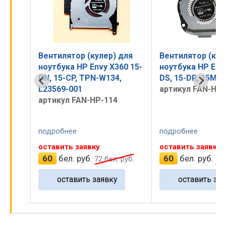
для
Вентилятор (кулер) для
Вентилятор (кул
ноутбука HP Envy X360 15-
ноутбука HP Envy
-
CN, 15-CP, TPN-W134,
DS, 15-DR, 15M-
14-
L23569-001
артикул FAN-HP-
артикул FAN-HP-114
подробнее
подробнее
оставить заявку
оставить заявку
60
бел. руб.
60
бел. руб.
руб.
72
бел. руб.
72
оставить заявку
оставить зая