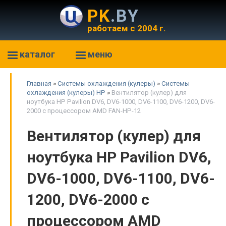
PK
.BY
работаем с 2004 г.
каталог
меню
Главная
»
Системы охлаждения (кулеры)
»
Системы
охлаждения (кулеры) HP
»
Вентилятор (кулер) для
ноутбука HP Pavilion DV6, DV6-1000, DV6-1100, DV6-1200, DV6-
2000 с процессором AMD FAN-HP-12
Вентилятор (кулер) для
ноутбука HP Pavilion DV6,
DV6-1000, DV6-1100, DV6-
1200, DV6-2000 с
процессором AMD