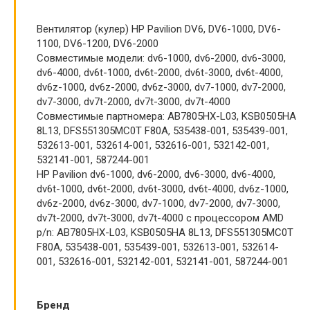
Вентилятор (кулер) HP Pavilion DV6, DV6-1000, DV6-
1100, DV6-1200, DV6-2000
Совместимые модели: dv6-1000, dv6-2000, dv6-3000,
dv6-4000, dv6t-1000, dv6t-2000, dv6t-3000, dv6t-4000,
dv6z-1000, dv6z-2000, dv6z-3000, dv7-1000, dv7-2000,
dv7-3000, dv7t-2000, dv7t-3000, dv7t-4000
Совместимые партномера: AB7805HX-L03, KSB0505HA
8L13, DFS551305MC0T F80A, 535438-001, 535439-001,
532613-001, 532614-001, 532616-001, 532142-001,
532141-001, 587244-001
HP Pavilion dv6-1000, dv6-2000, dv6-3000, dv6-4000,
dv6t-1000, dv6t-2000, dv6t-3000, dv6t-4000, dv6z-1000,
dv6z-2000, dv6z-3000, dv7-1000, dv7-2000, dv7-3000,
dv7t-2000, dv7t-3000, dv7t-4000 с процессором AMD
p/n: AB7805HX-L03, KSB0505HA 8L13, DFS551305MC0T
F80A, 535438-001, 535439-001, 532613-001, 532614-
001, 532616-001, 532142-001, 532141-001, 587244-001
Бренд