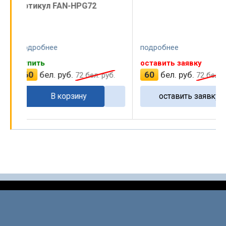
артикул FAN-HP-
подробнее
подробнее
оставить заявку
оставить заявку
60
бел. руб.
60
бел. руб.
руб.
72
бел. руб.
72
оставить заявку
оставить зая
…