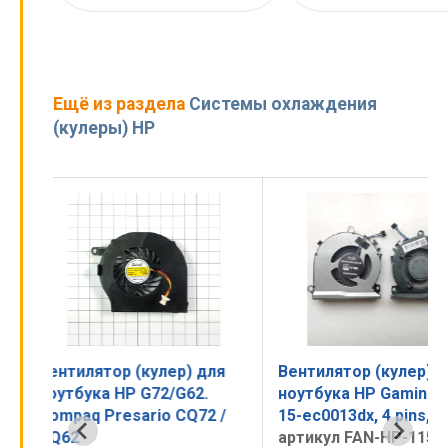
Ещё из раздела
Системы охлаждения
(кулеры) HP
для
Вентилятор (кулер) для
Вентилятор (кул
.
ноутбука HP Gaming 15-ec,
ноутбука HP Mini
2 /
15-ec0013dx, 4 pins, CPU
1001, 1010, 1017,
артикул FAN-HP-115
1311, MINI 5130