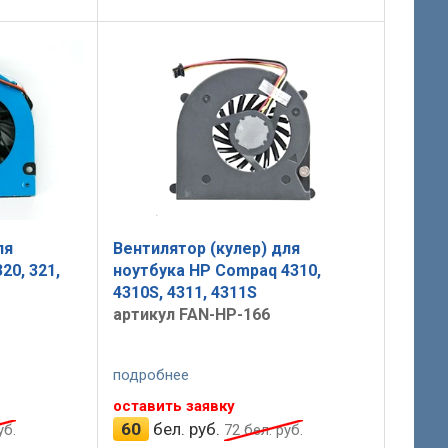
ля
Вентилятор (кулер) для
20, 321,
ноутбука HP Compaq 4310,
4310S, 4311, 4311S
артикул FAN-HP-166
подробнее
оставить заявку
60
бел. руб.
уб.
72
бел. руб.