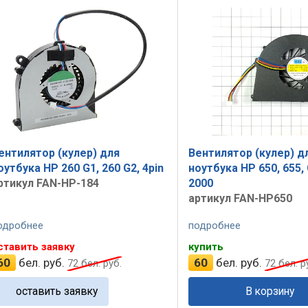
ентилятор (кулер) для
Вентилятор (кулер) д
оутбука HP 260 G1, 260 G2, 4pin
ноутбука HP 650, 655,
ртикул FAN-HP-184
2000
артикул FAN-HP650
одробнее
подробнее
ставить заявку
купить
60
бел. руб.
60
бел. руб.
72
бел. руб.
72
бел. р
оставить заявку
В корзину