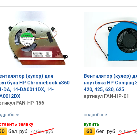
ентилятор (кулер) для
Вентилятор (кулер) д
оутбука HP Chromebook x360
ноутбука HP Compaq 3
4-DA, 14-DA0011DX, 14-
420, 425, 620, 625
A0012DX
артикул FAN-HP-01
ртикул FAN-HP-156
одробнее
подробнее
ставить заявку
купить
60
бел. руб.
60
бел. руб.
72
бел. руб.
72
бел. р