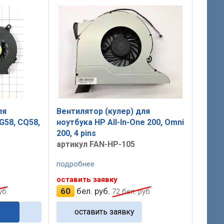
ля
Вентилятор (кулер) для
 G58, CQ58,
ноутбука HP All-In-One 200, Omni
200, 4 pins
артикул FAN-HP-105
подробнее
оставить заявку
60
бел. руб.
уб.
72
бел. руб.
оставить заявку