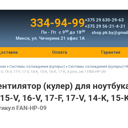
334-94-99
+375 29 630-29-63
+375 29 56-21-4-21
00
00
Пн - Пт с 9
до 18
shop.pk.by@gmai
Минск, ул. Чичерина 21 офис 1А
оставка
Оплата
Гарантия
ная
»
Системы охлаждения (кулеры)
»
Системы охлаждения (кулеры) H
-V, 16-V, 17-F, 17-V, 14-K, 15-K, 16-K, 17-K, 4 pins, ver.1 FAN-HP-09
ентилятор (кулер) для ноутбука H
 15-V, 16-V, 17-F, 17-V, 14-K, 15-K
тикул FAN-HP-09