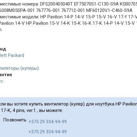
местимые номера: DFS200405040T EF75070S1-C130-S9A KSB0705
6008M05SPA-001 767776-001 767712-001 MF60120V1-C460-S9A
местимые модели: HP Pavilion 14-P 14-V 15-P 15-V 16-V 17-f 17-
avilion 14-V HP Pavilion 15-V 14-K 15-K 16-K 17-K 14-P 14-V 15-V
n
енд
lett Packard
тиляторы (кулеры)
антия
с.
сли вы хотите купить вентилятор (кулер) для ноутбука HP Pavilion 14-
 17-K, 4 pins, ver.1 , вы можете:
Позвонить:
+375 29 334-94-99
+375 29 334-94-99