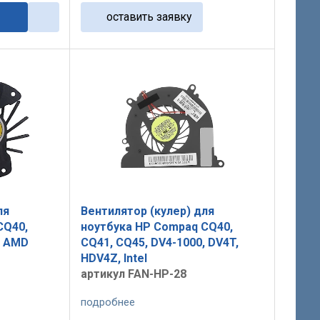
оставить заявку
ля
Вентилятор (кулер) для
CQ40,
ноутбука HP Compaq CQ40,
, AMD
CQ41, CQ45, DV4-1000, DV4T,
HDV4Z, Intel
артикул FAN-HP-28
подробнее