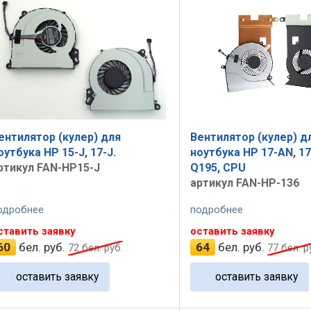
ентилятор (кулер) для
Вентилятор (кулер) д
оутбука HP 15-J, 17-J.
ноутбука HP 17-AN, 17
ртикул FAN-HP15-J
Q195, CPU
артикул FAN-HP-136
одробнее
подробнее
ставить заявку
оставить заявку
60
бел. руб.
64
бел. руб.
72
бел. руб.
77
бел. р
оставить заявку
оставить заявку