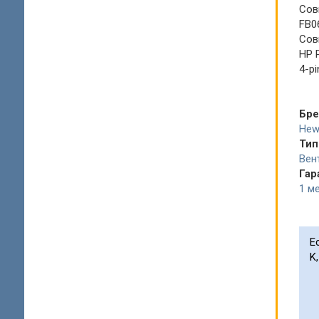
Сов
FB0
Сов
HP P
4-pi
Бр
Hew
Тип
Вен
Гар
1 ме
Е
K,