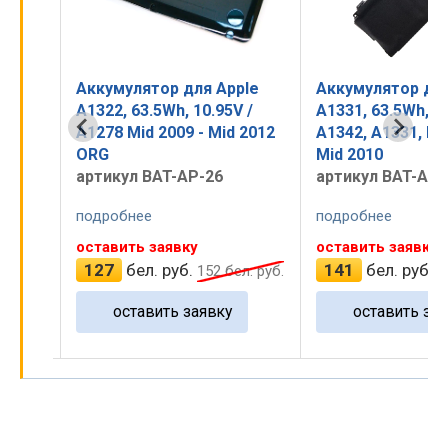
pple
Аккумулятор для Apple
Аккумулятор д
5V /
A1331, 63.5Wh, 10.95V /
A1375, 35Wh, 7.
id 2012
A1342, A1331, Late 2009,
2010, OEM
Mid 2010
артикул BAT-A
артикул BAT-AP-08
подробнее
подробнее
оставить заявку
оставить заявк
141
бел. руб.
210
бел. руб
бел. руб.
169
бел. руб.
у
оставить заявку
оставить з