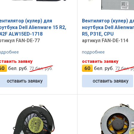
ентилятор (кулер) для
Вентилятор (кулер) д
оутбука Dell Alienware 15 R2,
ноутбука Dell Alienwar
42F ALW15ED-1718
R5, P31E, CPU
ртикул FAN-DE-77
артикул FAN-DE-114
одробнее
подробнее
ставить заявку
оставить заявку
60
бел. руб.
60
бел. руб.
72
бел. руб.
72
бел. р
оставить заявку
оставить заявку