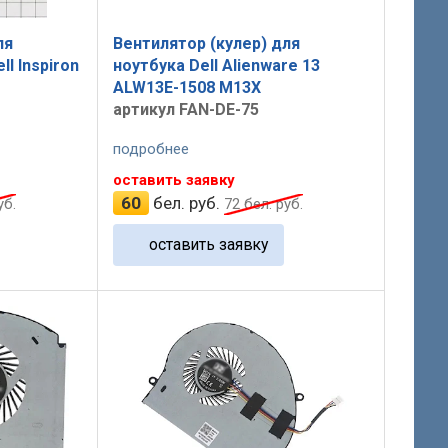
ля
Вентилятор (кулер) для
ll Inspiron
ноутбука Dell Alienware 13
ALW13E-1508 M13X
артикул FAN-DE-75
подробнее
оставить заявку
60
бел. руб.
уб.
72
бел. руб.
оставить заявку