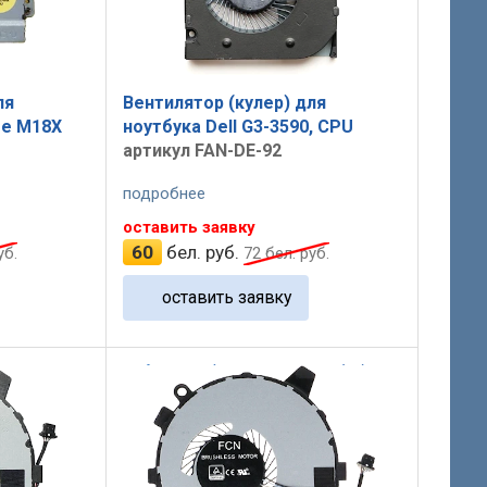
ля
Вентилятор (кулер) для
re M18X
ноутбука Dell G3-3590, CPU
артикул FAN-DE-92
подробнее
оставить заявку
60
бел. руб.
уб.
72
бел. руб.
оставить заявку