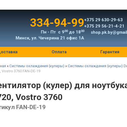
334-94-99
+375 29 630-29-63
+375 29 56-21-4-21
00
00
Пн - Пт с 9
до 18
shop.pk.by@gmai
Минск, ул. Чичерина 21 офис 1А
оставка
Оплата
Гарантия
ная
»
Системы охлаждения (кулеры)
»
Системы охлаждения (кулеры) De
, Vostro 3760 FAN-DE-19
ентилятор (кулер) для ноутбука 
720, Vostro 3760
тикул FAN-DE-19