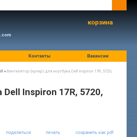
корзина
l.com
Контакты
Вакансии
ll
»
Вентилятор (кулер) для ноутбука Dell Inspiron 17R, 5720,
Dell Inspiron 17R, 5720,
поделиться
печать
сохранить как pdf