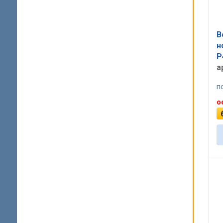
В
н
P
а
п
о