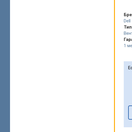
Бр
Dell
Тип
Вен
Гар
1 ме
Е