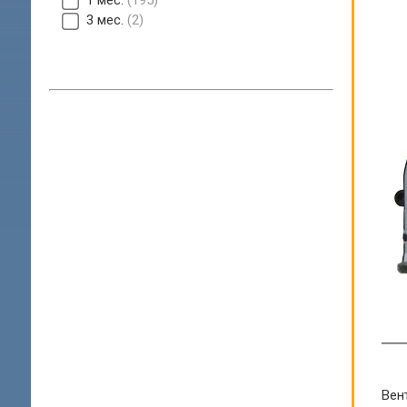
1 мес.
195
3 мес.
2
Вен