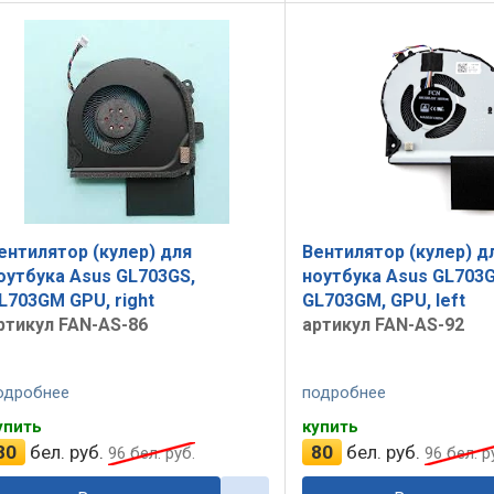
ентилятор (кулер) для
Вентилятор (кулер) д
оутбука Asus GL703GS,
ноутбука Asus GL703G
L703GM GPU, right
GL703GM, GPU, left
ртикул FAN-AS-86
артикул FAN-AS-92
одробнее
подробнее
упить
купить
80
бел. руб.
80
бел. руб.
96
бел. руб.
96
бел. р