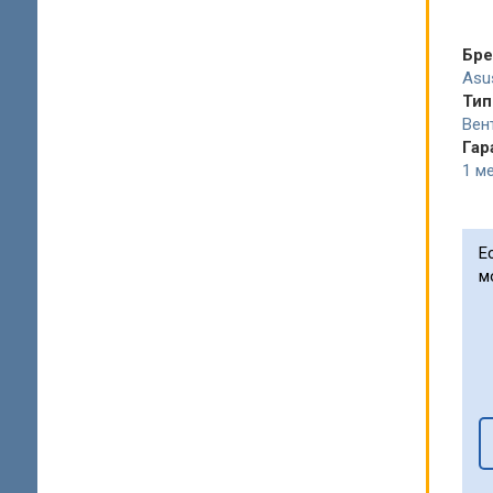
Бр
Asu
Тип
Вен
Гар
1 ме
Е
м