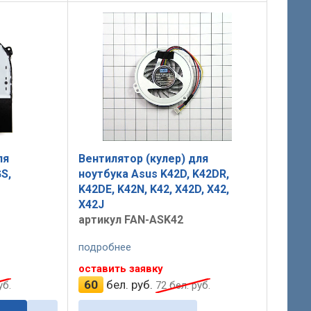
ля
Вентилятор (кулер) для
S,
ноутбука Asus K42D, K42DR,
K42DE, K42N, K42, X42D, X42,
X42J
артикул FAN-ASK42
подробнее
оставить заявку
60
бел. руб.
уб.
72
бел. руб.