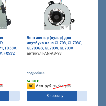
ля
Вентилятор (кулер) для
D,
ноутбука Asus GL703, GL703G,
1, FX53V,
GL703GS, GL703V, GL703V
, FX53V,
артикул FAN-AS-93
подробнее
купить
80
бел. руб.
уб.
96
бел. руб.
В корзину