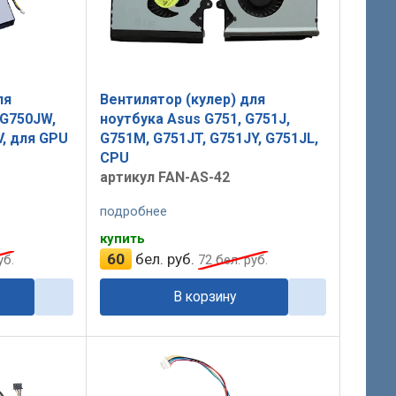
ля
Вентилятор (кулер) для
 G750JW,
ноутбука Asus G751, G751J,
V, для GPU
G751M, G751JT, G751JY, G751JL,
CPU
артикул FAN-AS-42
подробнее
купить
60
бел. руб.
уб.
72
бел. руб.
В корзину