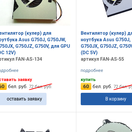
ентилятор (кулер) для
Вентилятор (кулер) д
оутбука Asus G750J, G750JW,
ноутбука Asus G750J,
750JX, G750JZ, G750V, для GPU
G750JX, G750JZ, G750
DC 12V)
(DC 5V)
ртикул FAN-AS-134
артикул FAN-AS-55
одробнее
подробнее
ставить заявку
купить
60
бел. руб.
60
бел. руб.
72
бел. руб.
72
бел. р
оставить заявку
В корзину