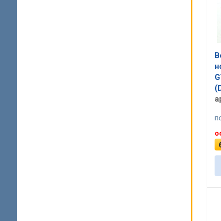
В
н
G
(
а
п
о