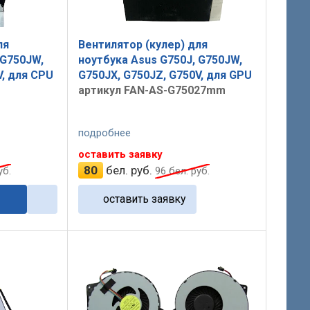
ля
Вентилятор (кулер) для
 G750JW,
ноутбука Asus G750J, G750JW,
V, для CPU
G750JX, G750JZ, G750V, для GPU
артикул FAN-AS-G75027mm
подробнее
оставить заявку
80
бел. руб.
уб.
96
бел. руб.
оставить заявку