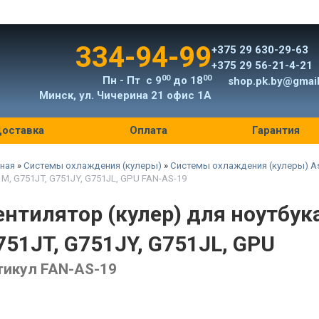
334-94-99
+375 29 630-29-63
+375 29 56-21-4-21
00
00
Пн - Пт с 9
до 18
shop.pk.by@gmai
Минск, ул. Чичерина 21 офис 1А
оставка
Оплата
Гарантия
ная
»
Системы охлаждения (кулеры)
»
Системы охлаждения (кулеры) A
M, G751JT, G751JY, G751JL, GPU FAN-AS-19
ентилятор (кулер) для ноутбука
751JT, G751JY, G751JL, GPU
тикул FAN-AS-19