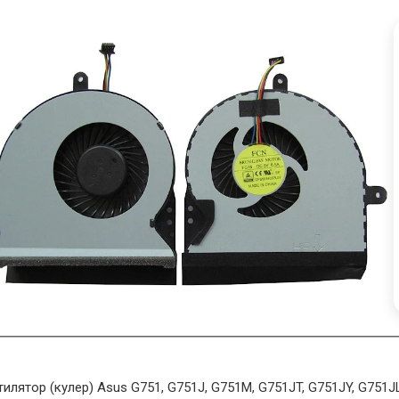
тилятор (кулер) Asus G751, G751J, G751M, G751JT, G751JY, G751J