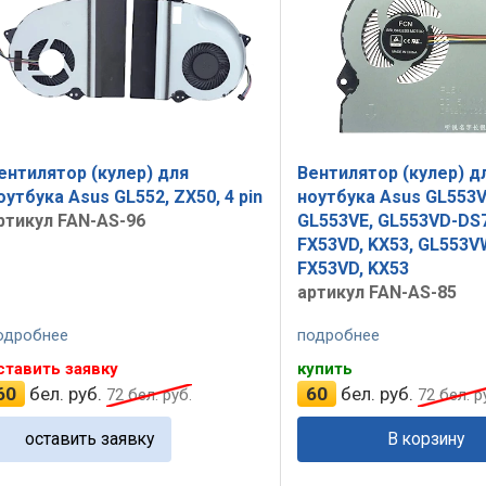
ентилятор (кулер) для
Вентилятор (кулер) д
оутбука Asus GL552, ZX50, 4 pin
ноутбука Asus GL553V
ртикул FAN-AS-96
GL553VE, GL553VD-DS7
FX53VD, KX53, GL553VW
FX53VD, KX53
артикул FAN-AS-85
одробнее
подробнее
ставить заявку
купить
60
бел. руб.
60
бел. руб.
72
бел. руб.
72
бел. р
оставить заявку
В корзину