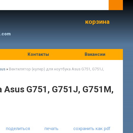
корзина
l.com
Контакты
Вакансии
sus
»
Вентилятор (кулер) для ноутбука Asus G751, G751J,
 Asus G751, G751J, G751M,
поделиться
печать
сохранить как pdf