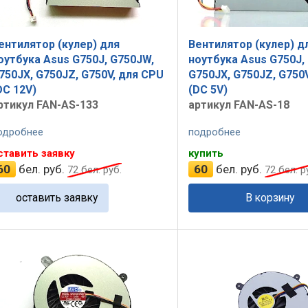
ентилятор (кулер) для
Вентилятор (кулер) д
оутбука Asus G750J, G750JW,
ноутбука Asus G750J,
750JX, G750JZ, G750V, для CPU
G750JX, G750JZ, G750
DC 12V)
(DC 5V)
ртикул FAN-AS-133
артикул FAN-AS-18
одробнее
подробнее
ставить заявку
купить
60
бел. руб.
60
бел. руб.
72
бел. руб.
72
бел. р
оставить заявку
В корзину