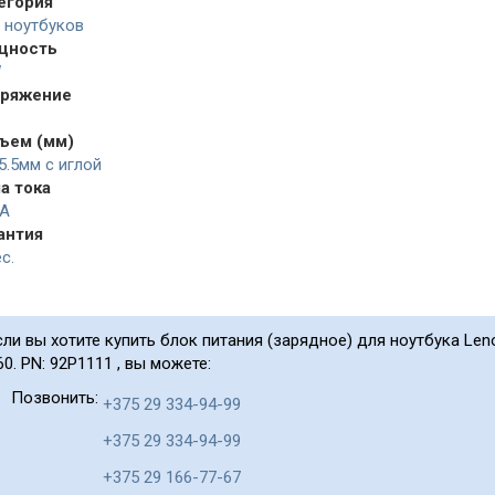
егория
 ноутбуков
щность
W
ряжение
ъем (мм)
x5.5мм с иглой
а тока
5A
антия
с.
сли вы хотите купить блок питания (зарядное) для ноутбука Leno
60. PN: 92P1111 , вы можете:
Позвонить:
+375 29 334-94-99
+375 29 334-94-99
+375 29 166-77-67