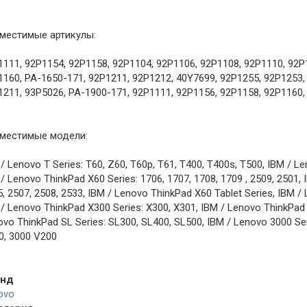
местимые артикулы:
1111, 92P1154, 92P1158, 92P1104, 92P1106, 92P1108, 92P1110, 92P
1160, PA-1650-171, 92P1211, 92P1212, 40Y7699, 92P1255, 92P1253,
1211, 93P5026, PA-1900-171, 92P1111, 92P1156, 92P1158, 92P1160
местимые модели:
/ Lenovo T Series: T60, Z60, T60p, T61, T400, T400s, T500, IBM / L
/ Lenovo ThinkPad X60 Series: 1706, 1707, 1708, 1709 , 2509, 2501,
, 2507, 2508, 2533, IBM / Lenovo ThinkPad X60 Tablet Series, IBM /
/ Lenovo ThinkPad X300 Series: X300, X301, IBM / Lenovo ThinkPad R
vo ThinkPad SL Series: SL300, SL400, SL500, IBM / Lenovo 3000 Se
0, 3000 V200
енд
ovo