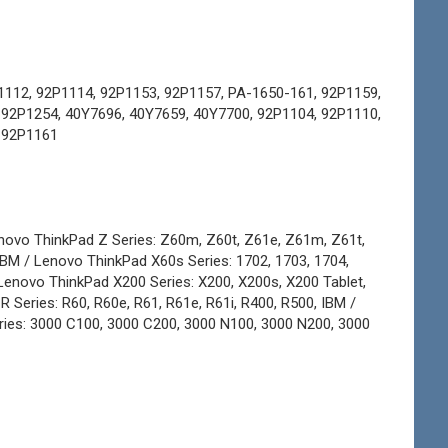
1112, 92P1114, 92P1153, 92P1157, PA-1650-161, 92P1159,
 92P1254, 40Y7696, 40Y7659, 40Y7700, 92P1104, 92P1110,
, 92P1161
enovo ThinkPad Z Series: Z60m, Z60t, Z61e, Z61m, Z61t,
 IBM / Lenovo ThinkPad X60s Series: 1702, 1703, 1704,
 Lenovo ThinkPad X200 Series: X200, X200s, X200 Tablet,
 Series: R60, R60e, R61, R61e, R61i, R400, R500, IBM /
ries: 3000 C100, 3000 C200, 3000 N100, 3000 N200, 3000