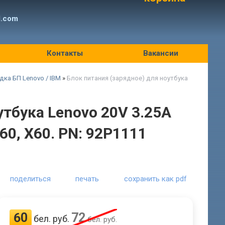
l.com
Контакты
Вакансии
дка БП Lenovo / IBM
»
Блок питания (зарядное) для ноутбука
утбука Lenovo 20V 3.25A
60, X60. PN: 92P1111
поделиться
печать
сохранить как pdf
60
72
бел. руб.
бел. руб.