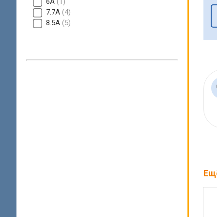
6A
1
7.7A
4
8.5A
5
Ещ