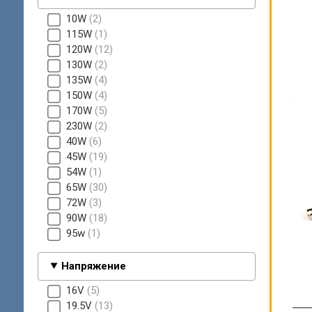
10W
2
115W
1
120W
12
130W
2
135W
4
150W
4
170W
5
230W
2
40W
6
45W
19
54W
1
65W
30
72W
3
90W
18
95w
1
Напряжение
16V
5
19.5V
13