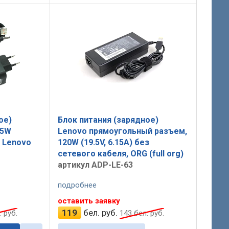
ое)
Блок питания (зарядное)
65W
Lenovo прямоугольный разъем,
я Lenovo
120W (19.5V, 6.15A) без
сетевого кабеля, ORG (full org)
артикул ADP-LE-63
подробнее
оставить заявку
119
бел. руб.
 руб.
143
бел. руб.