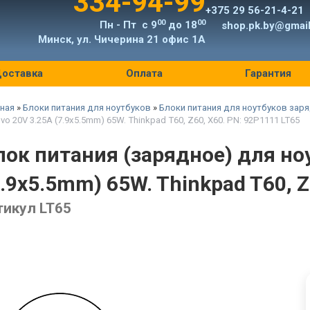
334-94-99
+375 29 56-21-4-21
00
00
Пн - Пт с 9
до 18
shop.pk.by@gmai
Минск, ул. Чичерина 21 офис 1А
оставка
Оплата
Гарантия
ная
»
Блоки питания для ноутбуков
»
Блоки питания для ноутбуков заря
vo 20V 3.25A (7.9x5.5mm) 65W. Thinkpad T60, Z60, X60. PN: 92P1111 LT65
лок питания (зарядное) для но
7.9x5.5mm) 65W. Thinkpad T60, Z
тикул LT65