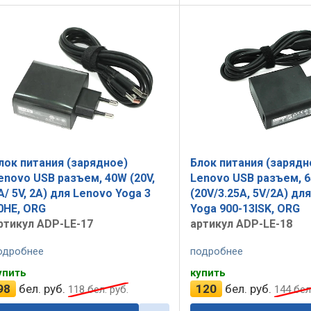
лок питания (зарядное)
Блок питания (зарядн
enovo USB разъем, 40W (20V,
Lenovo USB разъем, 
A/ 5V, 2A) для Lenovo Yoga 3
(20V/3.25A, 5V/2A) дл
0HE, ORG
Yoga 900-13ISK, ORG
ртикул ADP-LE-17
артикул ADP-LE-18
одробнее
подробнее
упить
купить
98
бел. руб.
120
бел. руб.
118
бел. руб.
144
бел.