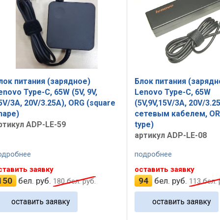
лок питания (зарядное)
Блок питания (зарядн
enovo Type-C, 65W (5V, 9V,
Lenovo Type-C, 65W
5V/3A, 20V/3.25A), ORG (square
(5V,9V,15V/3A, 20V/3.2
hape)
сетевым кабелем, OR
ртикул ADP-LE-59
type)
артикул ADP-LE-08
одробнее
подробнее
ставить заявку
оставить заявку
150
бел. руб.
94
бел. руб.
180
бел. руб.
113
бел. 
оставить заявку
оставить заявку