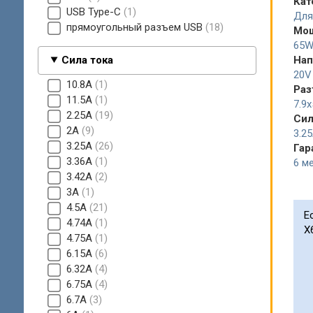
Кат
USB Type-C
1
Для
прямоугольный разъем USB
18
Мо
65
Сила тока
Нап
20V
10.8A
1
Раз
11.5A
1
7.9
2.25А
19
Сил
2A
9
3.2
3.25A
26
Гар
3.36A
1
6 ме
3.42A
2
3A
1
4.5A
21
Е
4.74A
1
X
4.75A
1
6.15A
6
6.32A
4
6.75А
4
6.7A
3