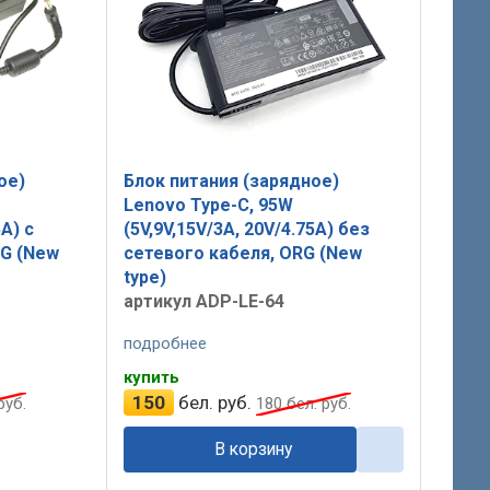
ое)
Блок питания (зарядное)
Lenovo Type-C, 95W
5A) с
(5V,9V,15V/3A, 20V/4.75A) без
G (New
сетевого кабеля, ORG (New
type)
артикул ADP-LE-64
подробнее
купить
150
бел. руб.
руб.
180
бел. руб.
В корзину