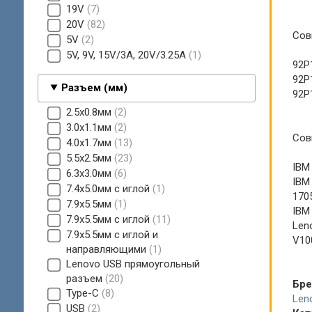
19V
7
20V
82
Сов
5V
2
5V, 9V, 15V/3A, 20V/3.25A
1
92P
92P
Разъем (мм)
92P
2.5x0.8мм
2
3.0x1.1мм
2
Сов
4.0x1.7мм
13
5.5x2.5мм
23
IBM 
6.3x3.0мм
6
IBM 
7.4x5.0мм с иглой
1
1705
7.9x5.5мм
1
IBM 
7.9x5.5мм с иглой
11
Leno
7.9x5.5мм с иглой и
V10
направляющими
1
Lenovo USB прямоугольный
разъем
20
Бр
Type-C
8
Len
USB
2