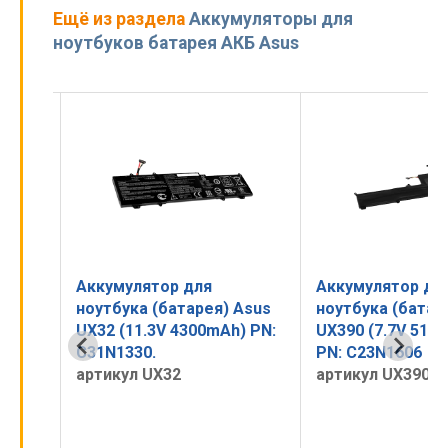
Ещё из раздела
Аккумуляторы для
ноутбуков батарея АКБ Asus
Аккумулятор для
Аккумулятор дл
Asus
ноутбука (батарея) Asus
ноутбука (батар
mAh)
UX32 (11.3V 4300mAh) PN:
UX390 (7.7V 519
C31N1330.
PN: C23N1606
артикул UX32
артикул UX390-