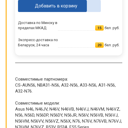
Добавить в корзину
Доставка по Минску в
пределах МКАД
15
бел. руб.
Экспресс-доставка по
Беларуси, 24 часа
20
бел. руб.
Совместимые партномера:
CS-AUN56, NBA31-N56, A32-N56, A33-N56, A31-N56,
A32-N76.
Совместимые модели:
Asus N46, N46JV, N46V, N46VB, N46VJ, N46VM, N46VZ,
N56, N56D, N56DP, N56DY, N56JR, N56V, N56VB, N56VJ,
N56VM, N56VV, N56VZ, N56X, N76, N76V, N76VB, N76VJ,
N76VM, N76VZ, B53V, B53A, F55 Series.