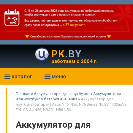
PK
.BY
работаем с 2004 г.
каталог
меню
Главная
»
Аккумуляторы для ноутбуков
»
Аккумуляторы
для ноутбуков батарея АКБ Asus
»
Аккумулятор для
ноутбука (батарея) Asus N46, N56, N76 Series. 10.8V 4400mAh
PN: CS-AUN56, NBA31-N56 N56
Аккумулятор для